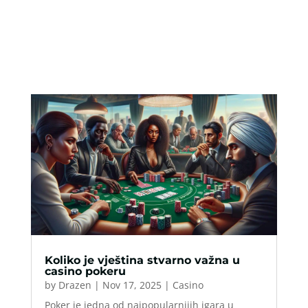
Koliko je vještina stvarno važna u
casino pokeru
by
Drazen
|
Nov 17, 2025
|
Casino
Poker je jedna od najpopularnijih igara u