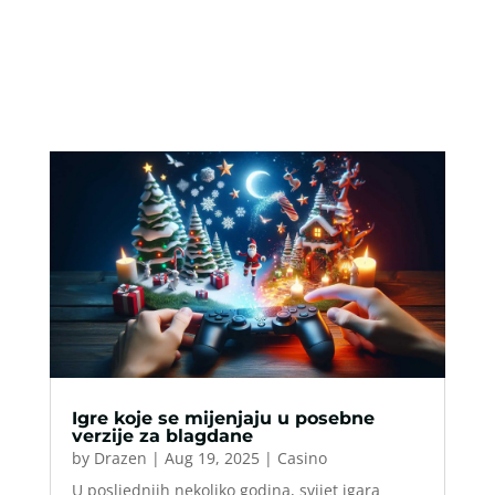
Igre koje se mijenjaju u posebne
verzije za blagdane
by
Drazen
|
Aug 19, 2025
|
Casino
U posljednjih nekoliko godina, svijet igara