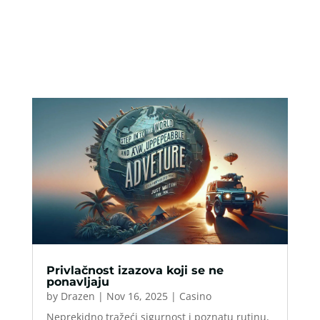
Privlačnost izazova koji se ne
ponavljaju
by
Drazen
|
Nov 16, 2025
|
Casino
Neprekidno tražeći sigurnost i poznatu rutinu,