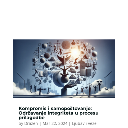
Kompromis i samopoštovanje:
Održavanje integriteta u procesu
prilagodbe
by
Drazen
|
Mar 22, 2024
|
Ljubav i veze