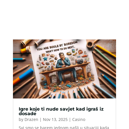
Igre koje ti nude savjet kad igraš iz
dosade
by
Drazen
|
Nov 13, 2025
|
Casino
Svi smo se barem jednom našli u situaciji kada