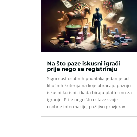
Na što paze iskusni igrači
prije nego se registriraju
Sigurnost osobnih podataka jedan je od
ključnih kriterija na koje obraćaju pažnju
iskusni korisnici kada biraju platformu za
igranje. Prije nego što ostave svoje
osobne informacije, pažljivo provjerav