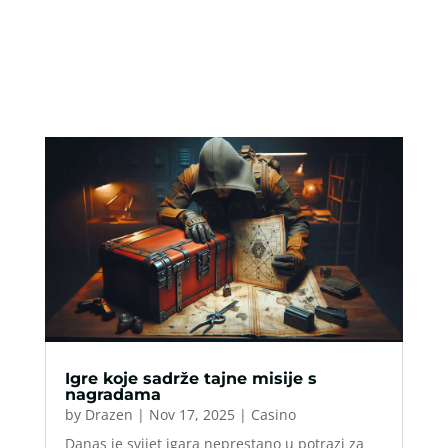
Igre koje sadrže tajne misije s
nagradama
by
Drazen
|
Nov 17, 2025
|
Casino
Danas je svijet igara neprestano u potrazi za