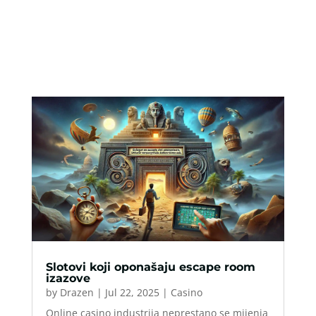
Slotovi koji oponašaju escape room
izazove
by
Drazen
|
Jul 22, 2025
|
Casino
Online casino industrija neprestano se mijenja