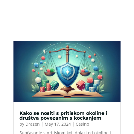
Kako se nositi s pritiskom okoline i
društva povezanim s kockanjem
by
Drazen
|
May 17, 2024
|
Casino
Suočavanje s pritiskom koji dolazi od okoline i