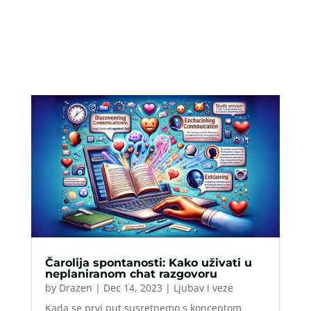
Čarolija spontanosti: Kako uživati u
neplaniranom chat razgovoru
by
Drazen
|
Dec 14, 2023
|
Ljubav i veze
Kada se prvi put susretnemo s konceptom