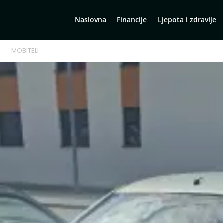
Naslovna
Financije
Ljepota i zdravlje