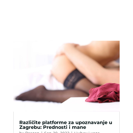
Različite platforme za upoznavanje u
Zagrebu: Prednosti i mane