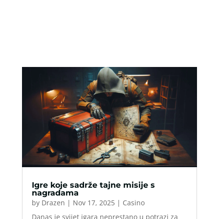
Igre koje sadrže tajne misije s
nagradama
by
Drazen
|
Nov 17, 2025
|
Casino
Danas je svijet igara neprestano u potrazi za