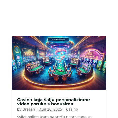
Casina koja šalju personalizirane
video poruke s bonusima
by
Drazen
|
Aug 26, 2025
|
Casino
Svijet online igara na sreću neprestano se