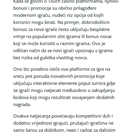
Kada se govori o Touch casino platformama, njihovi
bonusi i promocije su obično prilagođeni
modernom igraču, nudeći niz opcija od kojih
korisnici mogu birati. Na primjer, dobrodošlicni
bonusi za nove igrače često uključuju besplatne
vrtnje na popularnim slot igrama ili bonus novac
koji se može koristiti u raznim igrama. Ovo je
odličan način da se novi igrači upoznaju s igrama
bez rizika od gubitka vlastitog novca.
Ono što posebno ističe ove platforme za igre na
sreću jest ponuda inovativnih promocija koje
uključuju interaktivne elemente poput turnira gdje
se igrači mogu natjecati međusobno u sakupljanju
bodova koji mogu rezultirati osvajanjem dodatnih
nagrada.
Ovakva natjecanja povećavaju kompetitivni duh i
dodatnu vrijednost igrajući, pružajući igračima ne
samo šansu za dobitkom, nego i razlog za daljnjim