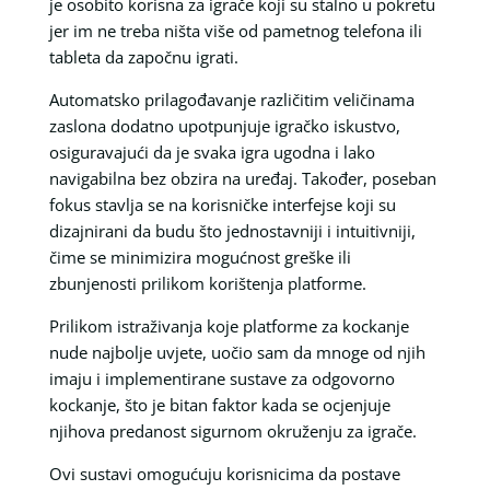
je osobito korisna za igrače koji su stalno u pokretu
jer im ne treba ništa više od pametnog telefona ili
tableta da započnu igrati.
Automatsko prilagođavanje različitim veličinama
zaslona dodatno upotpunjuje igračko iskustvo,
osiguravajući da je svaka igra ugodna i lako
navigabilna bez obzira na uređaj. Također, poseban
fokus stavlja se na korisničke interfejse koji su
dizajnirani da budu što jednostavniji i intuitivniji,
čime se minimizira mogućnost greške ili
zbunjenosti prilikom korištenja platforme.
Prilikom istraživanja koje platforme za kockanje
nude najbolje uvjete, uočio sam da mnoge od njih
imaju i implementirane sustave za odgovorno
kockanje, što je bitan faktor kada se ocjenjuje
njihova predanost sigurnom okruženju za igrače.
Ovi sustavi omogućuju korisnicima da postave