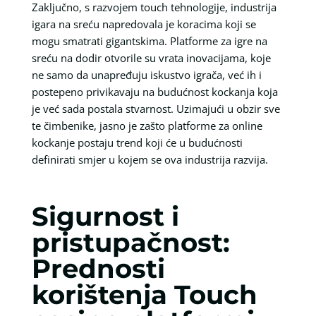
Zaključno, s razvojem touch tehnologije, industrija
igara na sreću napredovala je koracima koji se
mogu smatrati gigantskima. Platforme za igre na
sreću na dodir otvorile su vrata inovacijama, koje
ne samo da unapređuju iskustvo igrača, već ih i
postepeno privikavaju na budućnost kockanja koja
je već sada postala stvarnost. Uzimajući u obzir sve
te čimbenike, jasno je zašto platforme za online
kockanje postaju trend koji će u budućnosti
definirati smjer u kojem se ova industrija razvija.
Sigurnost i
pristupačnost:
Prednosti
korištenja Touch