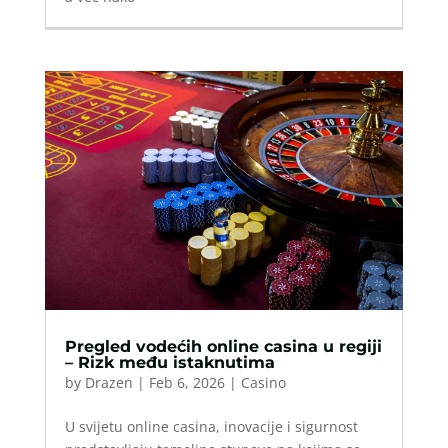
Pregled vodećih online casina u regiji
– Rizk među istaknutima
by
Drazen
|
Feb 6, 2026
|
Casino
U svijetu online casina, inovacije i sigurnost