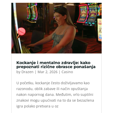
Kockanje i mentalno zdravlje: kako
prepoznati rizične obrasce ponašanja
by
Drazen
|
Mar 2, 2026
|
Casino
U početku, kockanje često doživljavamo kao
razonodu, oblik zabave ili način opuštanja
nakon napornog dana. Međutim, vrlo suptilni
znakovi mogu upućivati na to da se bezazlena
igra polako pretvara u oz