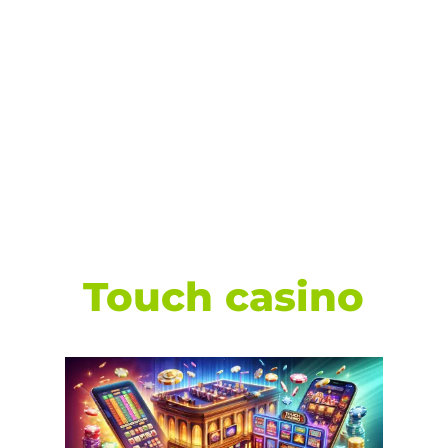
Touch casino