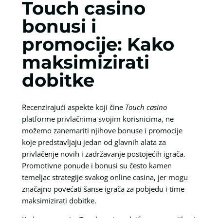
Touch casino
bonusi i
promocije: Kako
maksimizirati
dobitke
Recenzirajući aspekte koji čine
Touch casino
platforme privlačnima svojim korisnicima, ne
možemo zanemariti njihove bonuse i promocije
koje predstavljaju jedan od glavnih alata za
privlačenje novih i zadržavanje postojećih igrača.
Promotivne ponude i bonusi su često kamen
temeljac strategije svakog online casina, jer mogu
značajno povećati šanse igrača za pobjedu i time
maksimizirati dobitke.