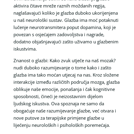
aktivira čitave mreže raznih moždanih regija,
naglašavajući koliko je glazba duboko ukorijenjena
u naš neurološki sustav. Glazba ima moć potaknuti
lučenje neurotransmitera poput dopamina, koji je
povezan s osjećajem zadovoljstva i nagrade,
dodatno objašnjavajući zašto uživamo u glazbenim
iskustvima.
Znanost o glazbi: Kako zvuk utječe na naš mozak?
nudi duboko razumijevanje o tome kako i zašto
glazba ima tako moćan utjecaj na nas. Kroz složene
interakcije između različitih područja mozga, glazba
oblikuje naše emocije, ponašanja i čak kognitivne
sposobnosti, čineći je neizostavnim dijelom
ljudskog iskustva. Ova spoznaja ne samo da
obogaćuje naše razumijevanje glazbe, već otvara i
nove putove za terapijske primjene glazbe u
liječenju neuroloških i psiholoških poremećaja.