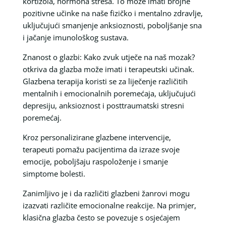
kortizola, hormona stresa. To može imati brojne
pozitivne učinke na naše fizičko i mentalno zdravlje,
uključujući smanjenje anksioznosti, poboljšanje sna
i jačanje imunološkog sustava.
Znanost o glazbi: Kako zvuk utječe na naš mozak?
otkriva da glazba može imati i terapeutski učinak.
Glazbena terapija koristi se za liječenje različitih
mentalnih i emocionalnih poremećaja, uključujući
depresiju, anksioznost i posttraumatski stresni
poremećaj.
Kroz personalizirane glazbene intervencije,
terapeuti pomažu pacijentima da izraze svoje
emocije, poboljšaju raspoloženje i smanje
simptome bolesti.
Zanimljivo je i da različiti glazbeni žanrovi mogu
izazvati različite emocionalne reakcije. Na primjer,
klasična glazba često se povezuje s osjećajem