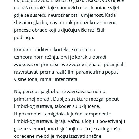
na naš mozak? daje nam uvid u fascinantan svijet
gdje se susreću neuroznanost i umjetnost. Kada
slušamo glazbu, naš mozak prolazi kroz složene
procese obrade koji uključuju više različitih
područja.
Primarni auditivni korteks, smješten u
temporalnom režnju, prvi je korak u obradi
zvukova; on prima sirove zvučne signale i počinje ih
razvrstavati prema različitim parametrima poput
visine tona, ritma i intenziteta.
No, percepcija glazbe ne završava samo na
primarnoj obradi. Dublje strukture mozga, poput
limbickog sustava, također su uključene.
Hipokampus i amigdala, ključne komponente
limbickog sustava, igraju važnu ulogu u povezivanju
glazbe s emocijama i sjećanjima. To je razlog zašto
određene melodije mogu izazvati snažne