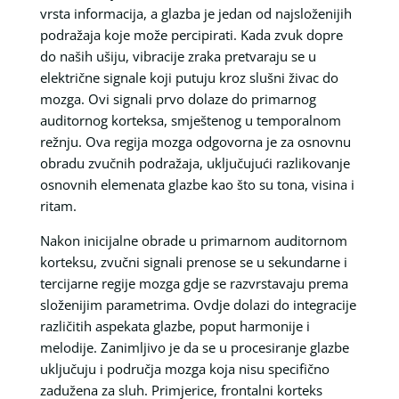
vrsta informacija, a glazba je jedan od najsloženijih
podražaja koje može percipirati. Kada zvuk dopre
do naših ušiju, vibracije zraka pretvaraju se u
električne signale koji putuju kroz slušni živac do
mozga. Ovi signali prvo dolaze do primarnog
auditornog korteksa, smještenog u temporalnom
režnju. Ova regija mozga odgovorna je za osnovnu
obradu zvučnih podražaja, uključujući razlikovanje
osnovnih elemenata glazbe kao što su tona, visina i
ritam.
Nakon inicijalne obrade u primarnom auditornom
korteksu, zvučni signali prenose se u sekundarne i
tercijarne regije mozga gdje se razvrstavaju prema
složenijim parametrima. Ovdje dolazi do integracije
različitih aspekata glazbe, poput harmonije i
melodije. Zanimljivo je da se u procesiranje glazbe
uključuju i područja mozga koja nisu specifično
zadužena za sluh. Primjerice, frontalni korteks