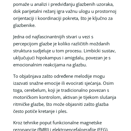
pomaže u analizi i predviđanju glazbenih uzoraka,
dok parijetalni režanj igra važnu ulogu u prostornoj
orijentaciji i koordinaciji pokreta, što je ključno za
glazbenike.
Jedna od najfascinantnijih stvari u vezi s
percepcijom glazbe je koliko različitih moždanih
struktura sudjeluje u tom procesu. Limbicki sustav,
uključujući hipokampus i amigdalu, povezan je s
emocionalnim reakcijama na glazbu.
To objašnjava zašto određene melodije mogu
izazvati snažne emocije ili evocirati sjećanja. Osim
toga, cerebelum, koji je tradicionalno povezan s
motoričkom kontrolom, aktivan je tijekom slušanja
ritmičke glazbe, što može objasniti zašto glazba
često potiče kretanje i ples.
Kroz tehnike poput funkcionalne magnetske
rezonancije (fMRI) i elektroencefalografije (EEG),