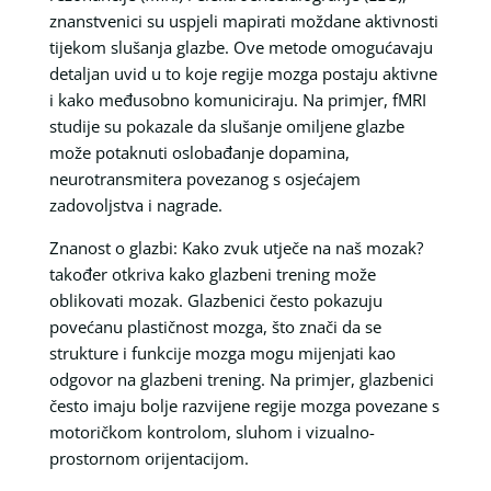
znanstvenici su uspjeli mapirati moždane aktivnosti
tijekom slušanja glazbe. Ove metode omogućavaju
detaljan uvid u to koje regije mozga postaju aktivne
i kako međusobno komuniciraju. Na primjer, fMRI
studije su pokazale da slušanje omiljene glazbe
može potaknuti oslobađanje dopamina,
neurotransmitera povezanog s osjećajem
zadovoljstva i nagrade.
Znanost o glazbi: Kako zvuk utječe na naš mozak?
također otkriva kako glazbeni trening može
oblikovati mozak. Glazbenici često pokazuju
povećanu plastičnost mozga, što znači da se
strukture i funkcije mozga mogu mijenjati kao
odgovor na glazbeni trening. Na primjer, glazbenici
često imaju bolje razvijene regije mozga povezane s
motoričkom kontrolom, sluhom i vizualno-
prostornom orijentacijom.