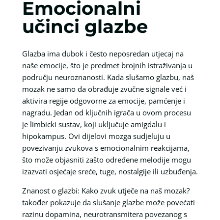
Emocionalni
učinci glazbe
Glazba ima dubok i često neposredan utjecaj na
naše emocije, što je predmet brojnih istraživanja u
području neuroznanosti. Kada slušamo glazbu, naš
mozak ne samo da obrađuje zvučne signale već i
aktivira regije odgovorne za emocije, pamćenje i
nagradu. Jedan od ključnih igrača u ovom procesu
je limbicki sustav, koji uključuje amigdalu i
hipokampus. Ovi dijelovi mozga sudjeluju u
povezivanju zvukova s emocionalnim reakcijama,
što može objasniti zašto određene melodije mogu
izazvati osjećaje sreće, tuge, nostalgije ili uzbuđenja.
Znanost o glazbi: Kako zvuk utječe na naš mozak?
također pokazuje da slušanje glazbe može povećati
razinu dopamina, neurotransmitera povezanog s