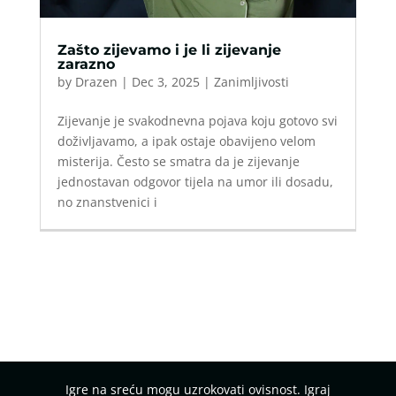
Zašto zijevamo i je li zijevanje
zarazno
by
Drazen
|
Dec 3, 2025
|
Zanimljivosti
Zijevanje je svakodnevna pojava koju gotovo svi
doživljavamo, a ipak ostaje obavijeno velom
misterija. Često se smatra da je zijevanje
jednostavan odgovor tijela na umor ili dosadu,
no znanstvenici i
Igre na sreću mogu uzrokovati ovisnost. Igraj