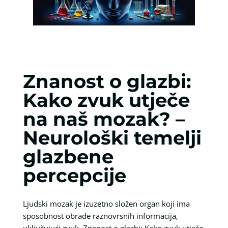
Znanost o glazbi:
Kako zvuk utječe
na naš mozak? –
Neurološki temelji
glazbene
percepcije
Ljudski mozak je izuzetno složen organ koji ima
sposobnost obrade raznovrsnih informacija,
uključujući zvuk. Znanost o glazbi: Kako zvuk utječe