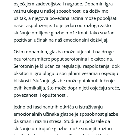
osjećajem zadovoljstva i nagrade. Dopamin igra
važnu ulogu u našoj sposobnosti da doživimo
užitak, a njegova povećana razina može poboljšati
naše raspoloženje. To je jedan od razloga zašto
slušanje omiljene glazbe može imati tako snažan
pozitivan učinak na naš emocionalni doživljaj.
Osim dopamina, glazba može utjecati i na druge
neurotransmitere poput serotonina i oksitocina.
Serotonin je ključan za regulaciju raspoloženja, dok
oksitocin igra ulogu u socijalnim vezama i osjećaju
bliskosti. Slušanje glazbe može potaknuti lučenje
ovih kemikalija, što može doprinijeti osjećaju sreće,
povezanosti i opuštenosti.
Jedno od fascinantnih otkrića u istraživanju
emocionalnih učinaka glazbe je sposobnost glazbe
da smanji razinu stresa. Studije su pokazale da
slušanje umirujuće glazbe može smanjiti razinu