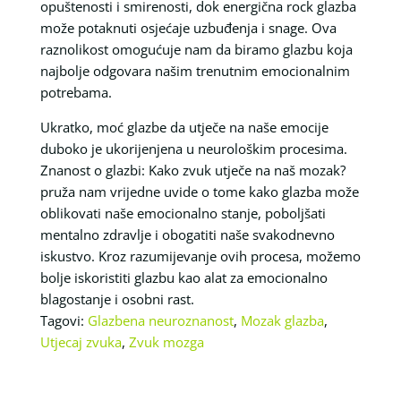
opuštenosti i smirenosti, dok energična rock glazba
može potaknuti osjećaje uzbuđenja i snage. Ova
raznolikost omogućuje nam da biramo glazbu koja
najbolje odgovara našim trenutnim emocionalnim
potrebama.
Ukratko, moć glazbe da utječe na naše emocije
duboko je ukorijenjena u neurološkim procesima.
Znanost o glazbi: Kako zvuk utječe na naš mozak?
pruža nam vrijedne uvide o tome kako glazba može
oblikovati naše emocionalno stanje, poboljšati
mentalno zdravlje i obogatiti naše svakodnevno
iskustvo. Kroz razumijevanje ovih procesa, možemo
bolje iskoristiti glazbu kao alat za emocionalno
blagostanje i osobni rast.
Tagovi:
Glazbena neuroznanost
,
Mozak glazba
,
Utjecaj zvuka
,
Zvuk mozga