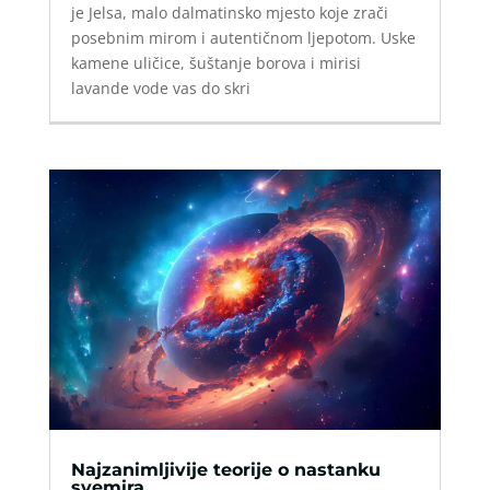
je Jelsa, malo dalmatinsko mjesto koje zrači
posebnim mirom i autentičnom ljepotom. Uske
kamene uličice, šuštanje borova i mirisi
lavande vode vas do skri
Najzanimljivije teorije o nastanku
svemira