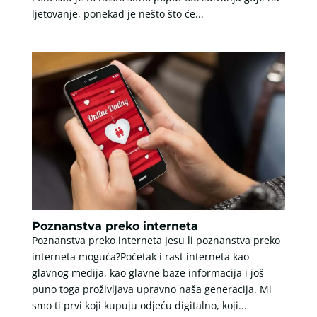
ljetovanje, ponekad je nešto što će...
Poznanstva preko interneta
Poznanstva preko interneta Jesu li poznanstva preko
interneta moguća?Početak i rast interneta kao
glavnog medija, kao glavne baze informacija i još
puno toga proživljava upravno naša generacija. Mi
smo ti prvi koji kupuju odjeću digitalno, koji...