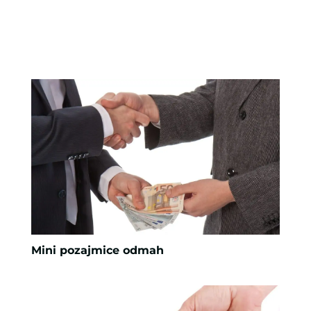
Mini pozajmice odmah