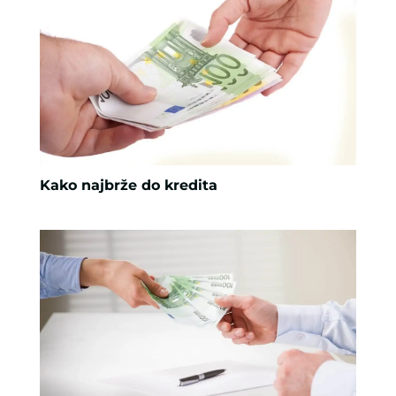
Kako najbrže do kredita