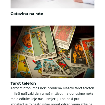
Gotovina na rate
Tarot telefon
Tarot telefon Imaš neki problem? Nazovi tarot telefon
i riješi ga!Svaki dan u našim životima donosimo neke
male odluke koje nas usmjeruju na neki put.
Ponekad je to nešto sitno poput određivanja gdje na