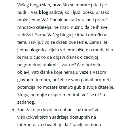
Vašeg bloga slab, prvo što se morate pitati je:
nudi li Vaš
blog
sadržaj koji ljudi očekuju? Iako
može jedan Vaš članak postati viralan i privući
mnoštvo čitatelja, ne znači nužno da će ih sve
zadržati. Svrha Vašeg bloga je imati određenu
temu i isključivo se držati ove teme. Zamislite,
jedna blogerica cijelo vrijeme pišete o modi, bilo
bi malo čudno da objavi članak o zadnjoj
nogometnoj utakmici, zar ne? Ako počnete
objavljivati članke koje nemaju veze s Vašom
glavnom temom, početi će vam padati promet i
potencijalno možete krenuti gubiti svoje čitatelje.
Stoga, nemojte eksperimentirati već se držite
zadanog.
Sadržaj nije dovoljno dobar – uz mnoštvo
visokokvalitetnih sadržaja dostupnih na
internetu, za shvatiti je da čitatelji ne budu