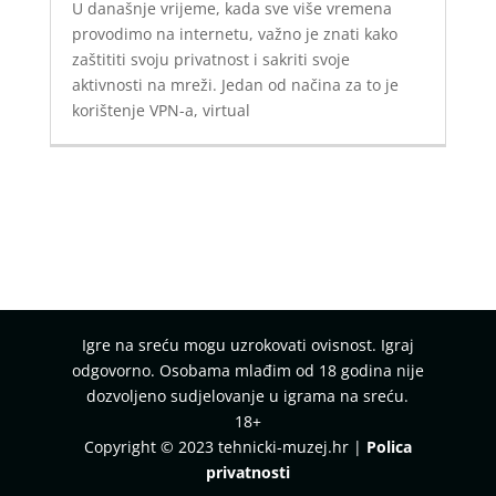
U današnje vrijeme, kada sve više vremena
provodimo na internetu, važno je znati kako
zaštititi svoju privatnost i sakriti svoje
aktivnosti na mreži. Jedan od načina za to je
korištenje VPN-a, virtual
Igre na sreću mogu uzrokovati ovisnost. Igraj
odgovorno. Osobama mlađim od 18 godina nije
dozvoljeno sudjelovanje u igrama na sreću.
18+
Copyright © 2023 tehnicki-muzej.hr |
Polica
privatnosti