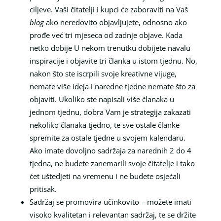
ciljeve. Vaši čitatelji i kupci će zaboraviti na Vaš
blog
ako neredovito objavljujete, odnosno ako
prođe već tri mjeseca od zadnje objave. Kada
netko dobije U nekom trenutku dobijete navalu
inspiracije i objavite tri članka u istom tjednu. No,
nakon što ste iscrpili svoje kreativne vijuge,
nemate više ideja i naredne tjedne nemate što za
objaviti. Ukoliko ste napisali više članaka u
jednom tjednu, dobra Vam je strategija zakazati
nekoliko članaka tjedno, te sve ostale članke
spremite za ostale tjedne u svojem kalendaru.
Ako imate dovoljno sadržaja za narednih 2 do 4
tjedna, ne budete zanemarili svoje čitatelje i tako
ćet uštedjeti na vremenu i ne budete osjećali
pritisak.
Sadržaj se promovira učinkovito – možete imati
visoko kvalitetan i relevantan sadržaj, te se držite