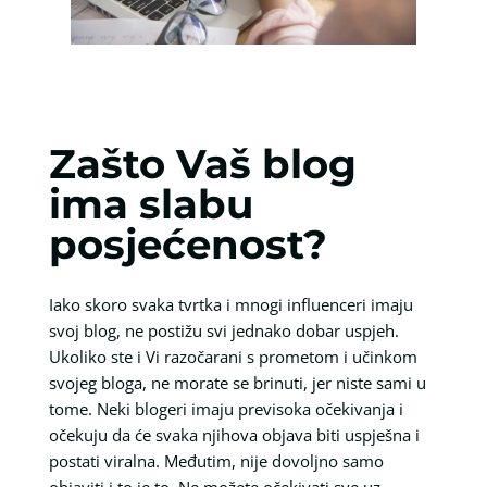
Zašto Vaš blog
ima slabu
posjećenost?
Iako skoro svaka tvrtka i mnogi influenceri imaju
svoj blog, ne postižu svi jednako dobar uspjeh.
Ukoliko ste i Vi razočarani s prometom i učinkom
svojeg bloga, ne morate se brinuti, jer niste sami u
tome. Neki blogeri imaju previsoka očekivanja i
očekuju da će svaka njihova objava biti uspješna i
postati viralna. Međutim, nije dovoljno samo
objaviti i to je to. Ne možete očekivati sve uz