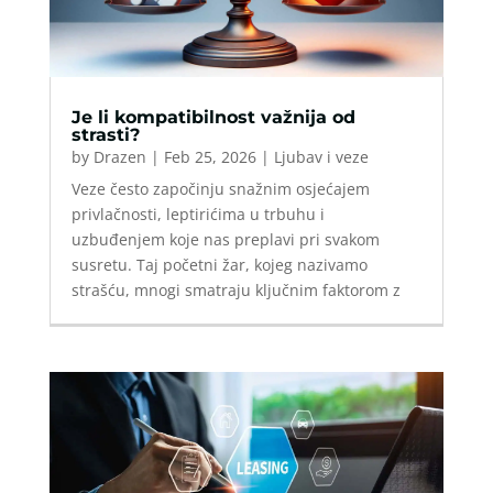
Je li kompatibilnost važnija od
strasti?
by
Drazen
|
Feb 25, 2026
|
Ljubav i veze
Veze često započinju snažnim osjećajem
privlačnosti, leptirićima u trbuhu i
uzbuđenjem koje nas preplavi pri svakom
susretu. Taj početni žar, kojeg nazivamo
strašću, mnogi smatraju ključnim faktorom z