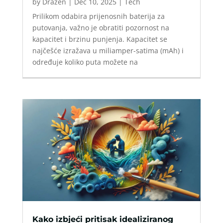
by
Drazen
|
Dec 10, 2025
|
Tech
Prilikom odabira prijenosnih baterija za
putovanja, važno je obratiti pozornost na
kapacitet i brzinu punjenja. Kapacitet se
najčešće izražava u miliamper-satima (mAh) i
određuje koliko puta možete na
Kako izbjeći pritisak idealiziranog