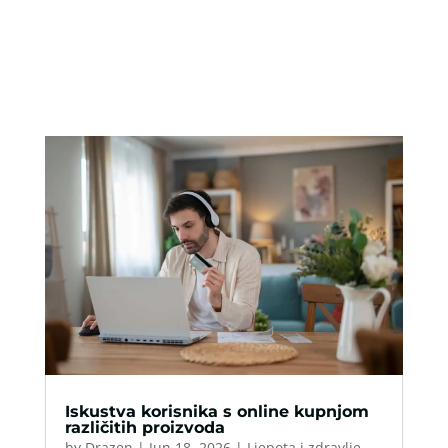
Iskustva korisnika s online kupnjom
različitih proizvoda
by
Drazen
|
Jun 18, 2026
|
Ljepota i zdravlje