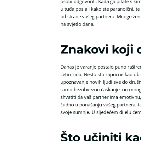
osobi odgovorili. Kada ga pitate s ki
u tuđa posla i kako ste paranoični, 
od strane vašeg partnera. Mnoge žene n
na svjetlo dana.
Znakovi koji
Danas je varanje postalo puno raširen
četiri zida. Nešto što započne kao ob
upoznavanje novih ljudi sve do druš
samo bezobvezno ćaskanje, no mnogi
shvatiti da vaš partner ima emotivnu,
čudno u ponašanju vašeg partnera, tad
svoje sumnje. U sljedećem dijelu ćem
Što učiniti k