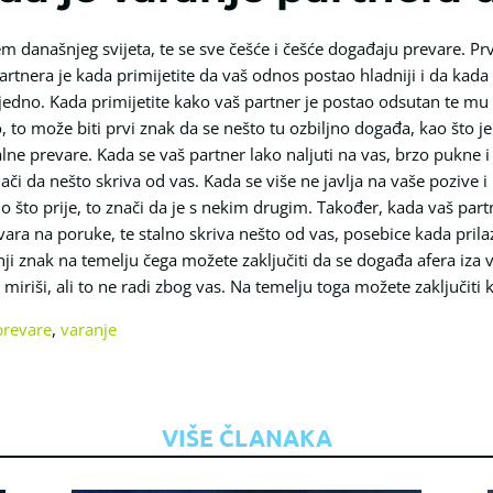
em današnjeg svijeta, te se sve češće i češće događaju prevare. P
rtnera je kada primijetite da vaš odnos postao hladniji i da kada 
edno. Kada primijetite kako vaš partner je postao odsutan te mu m
 to može biti prvi znak da se nešto tu ozbiljno događa, kao što je
alne prevare. Kada se vaš partner lako naljuti na vas, brzo pukne i
ači da nešto skriva od vas. Kada se više ne javlja na vaše pozive 
o što prije, to znači da je s nekim drugim. Također, kada vaš par
a na poruke, te stalno skriva nešto od vas, posebice kada prilaz
ji znak na temelju čega možete zaključiti da se događa afera iza
 miriši, ali to ne radi zbog vas. Na temelju toga možete zaključiti
prevare
,
varanje
VIŠE ČLANAKA