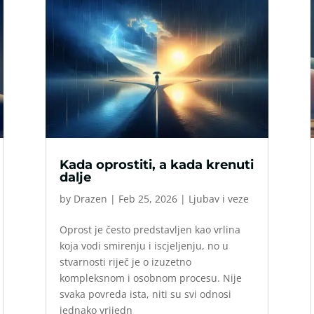
Kada oprostiti, a kada krenuti
dalje
by
Drazen
|
Feb 25, 2026
|
Ljubav i veze
Oprost je često predstavljen kao vrlina
koja vodi smirenju i iscjeljenju, no u
stvarnosti riječ je o izuzetno
kompleksnom i osobnom procesu. Nije
svaka povreda ista, niti su svi odnosi
jednako vrijedn