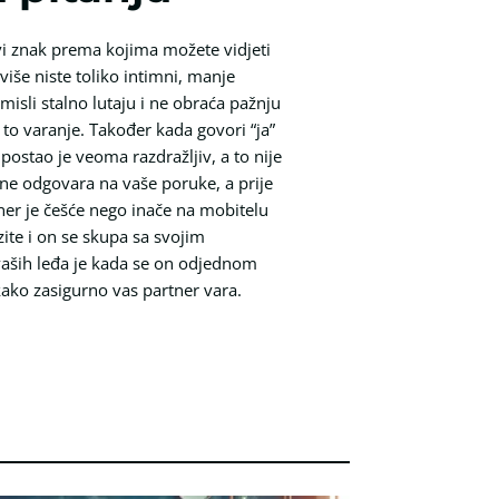
rvi znak prema kojima možete vidjeti
više niste toliko intimni, manje
isli stalno lutaju i ne obraća pažnju
 to varanje. Također kada govori “ja”
 postao je veoma razdražljiv, a to nije
i ne odgovara na vaše poruke, a prije
tner je češće nego inače na mobitelu
ite i on se skupa sa svojim
 vaših leđa je kada se on odjednom
 kako zasigurno vas partner vara.