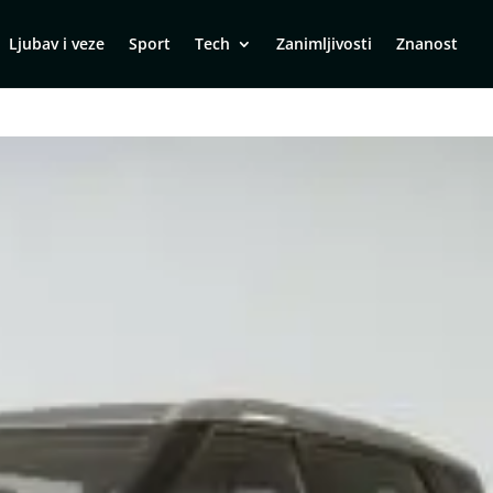
Ljubav i veze
Sport
Tech
Zanimljivosti
Znanost