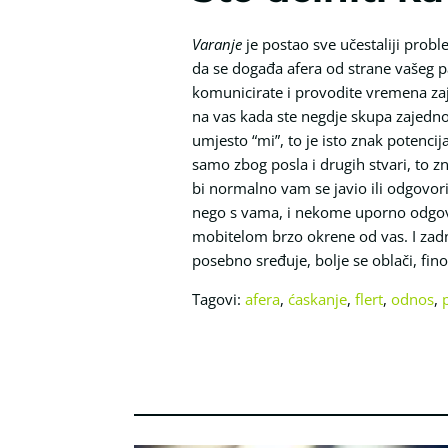
Varanje
je postao sve učestaliji probl
da se događa afera od strane vašeg pa
komunicirate i provodite vremena zaj
na vas kada ste negdje skupa zajedno,
umjesto “mi”, to je isto znak potencij
samo zbog posla i drugih stvari, to zn
bi normalno vam se javio ili odgovori
nego s vama, i nekome uporno odgovar
mobitelom brzo okrene od vas. I zadn
posebno sređuje, bolje se oblači, fino
Tagovi:
afera
,
ćaskanje
,
flert
,
odnos
,