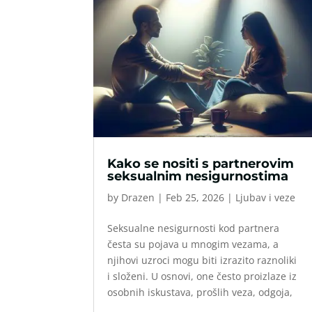
Kako se nositi s partnerovim
seksualnim nesigurnostima
by
Drazen
|
Feb 25, 2026
|
Ljubav i veze
Seksualne nesigurnosti kod partnera
česta su pojava u mnogim vezama, a
njihovi uzroci mogu biti izrazito raznoliki
i složeni. U osnovi, one često proizlaze iz
osobnih iskustava, prošlih veza, odgoja,