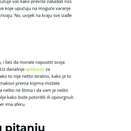
ptužuje vas kako previše zabadaš nos
nake koje upućuju na moguće varanje
rivaju. No, uvijek na kraju sve izađe
, i bez da morate napustiti svoja
. Uz današnje
aplikacije
za
ko to nije nešto strašno, kako je to
ji znakovi prema kojima možete
da nešto ne štima i da vam je nešto
e kako biste potvrdili ili opovrgnuli
er ima aferu.
u pitanju