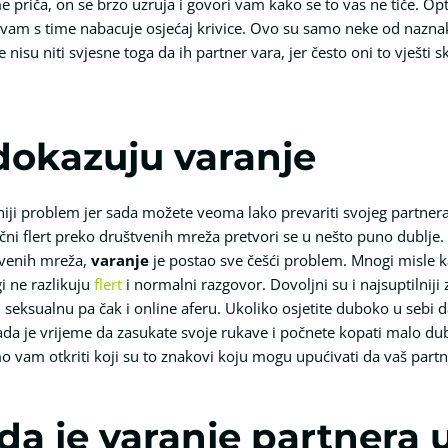
me priča, on se brzo uzruja i govori vam kako se to vas ne tiče. O
te vam s time nabacuje osjećaj krivice. Ovo su samo neke od naz
isu niti svjesne toga da ih partner vara, jer često oni to vješti sk
 dokazuju varanje
iji problem jer sada možete veoma lako prevariti svojeg partnera
ični flert preko društvenih mreža pretvori se u nešto puno dublje
tvenih mreža,
varanje
je postao sve češći problem. Mnogi misle ka
 ne razlikuju
flert
i normalni razgovor. Dovoljni su i najsuptilni
 seksualnu pa čak i online aferu. Ukoliko osjetite duboko u sebi 
a je vrijeme da zasukate svoje rukave i počnete kopati malo dublj
o vam otkriti koji su to znakovi koju mogu upućivati da vaš partn
ada je varanje partnera 