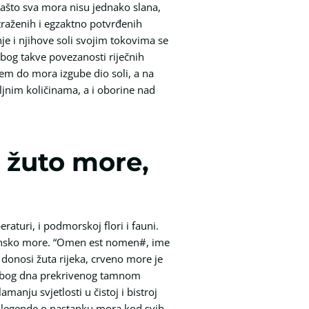
zašto sva mora nisu jednako slana,
traženih i egzaktno potvrđenih
je i njihove soli svojim tokovima se
zbog takve povezanosti riječnih
em do mora izgube dio soli, a na
ljnim količinama, a i oborine nad
, žuto more,
raturi, i podmorskoj flori i fauni.
aransko more. “Omen est nomen#, ime
 donosi žuta rijeka, crveno more je
no zbog dna prekrivenog tamnom
nju svjetlosti u čistoj i bistroj
i legende o nastanku mora kod svih