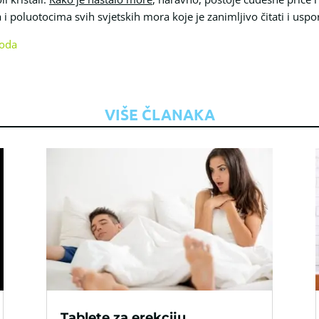
i poluotocima svih svjetskih mora koje je zanimljivo čitati i usp
oda
VIŠE ČLANAKA
Tablete za erekciju