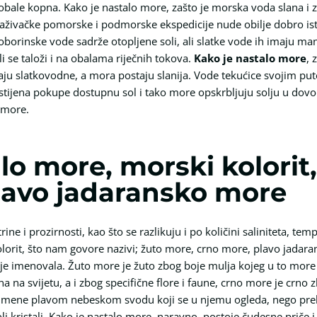
 obale kopna. Kako je nastalo more, zašto je morska voda slana i 
straživačke pomorske i podmorske ekspedicije nude obilje dobro is
oborinske vode sadrže otopljene soli, ali slatke vode ih imaju man
li se taloži i na obalama riječnih tokova.
Kako je nastalo more
, 
u slatkovodne, a mora postaju slanija. Vode tekućice svojim put
stijena pokupe dostupnu sol i tako more opskrbljuju solju u dovo
 more.
lo more, morski kolorit
lavo jadaransko more
e i prozirnosti, kao što se razlikuju i po količini saliniteta, tempe
olorit, što nam govore nazivi; žuto more, crno more, plavo jad
a je imenovala. Žuto more je žuto zbog boje mulja kojeg u to more
na na svijetu, a i zbog specifične flore i faune, crno more je cr
 imene plavom nebeskom svodu koji se u njemu ogleda, nego prelama
i kristali.
Kako je nastalo more
, naravno, postoje čudesne priče 