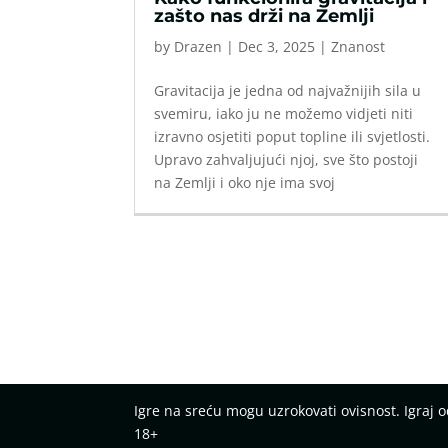
zašto nas drži na Zemlji
by
Drazen
|
Dec 3, 2025
|
Znanost
Gravitacija je jedna od najvažnijih sila u
svemiru, iako ju ne možemo vidjeti niti
izravno osjetiti poput topline ili svjetlosti.
Upravo zahvaljujući njoj, sve što postoji
na Zemlji i oko nje ima svoj
Igre na sreću mogu uzrokovati ovisnost. Igraj
18+