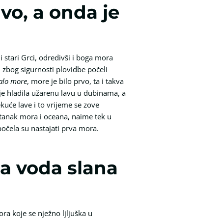
vo, a onda je
i stari Grci, odredivši i boga mora
u zbog sigurnosti plovidbe počeli
talo more
, more je bilo prvo, ta i takva
 je hladila užarenu lavu u dubinama, a
ekuće lave i to vrijeme se zove
stanak mora i oceana, naime tek u
počela su nastajati prva mora.
ka voda slana
ra koje se nježno ljljuška u