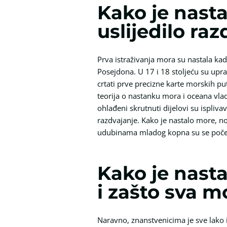
Kako je nasta
uslijedilo ra
Prva istraživanja mora su nastala kada
Posejdona. U 17 i 18 stoljeću su upra
crtati prve precizne karte morskih p
teorija o nastanku mora i oceana vlad
ohlađeni skrutnuti dijelovi su ispliva
razdvajanje. Kako je nastalo more, no
udubinama mladog kopna su se počele s
Kako je nasta
i zašto sva m
Naravno, znanstvenicima je sve lako i