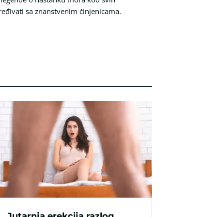
oređivati sa znanstvenim činjenicama.
Jutarnja erekcija razlog