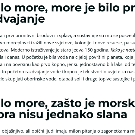
lo more, more je bilo pr
zdvajanje
 i prvi primitivni brodovi ili splavi, a sustavnije su mu se posvetil
vo moreplovci tražili nove svjetove, kolonije i nove resurse, pa s
utova. Moderno istraživanje je staro jedva 150 godina.
Kako je nas
a i danas. U početku je bila voda na cijeloj površini planeta, koja
vali na površinu kao prvo kopno, jer su jednostavno bili lakši od t
 to početno razdvajanje vode i kopna je tek stvorilo uvjete za na
kupljati oborinske vode, otapati soli i druge topive sastojke i 
lo more, zašto je mors
ora nisu jednako slana
 objašnjivo, ali obični ljudi imaju milon pitanja o zagonetkama mo