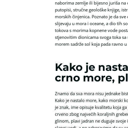
naborima zemlje ili bijesno juriša na
putopisi, stručne geološke knjige, i
morskih činjenica. Poznato je da sve 
slijevaju u mora i oceane, a dio tih so
tokova s morima kopnene vode postaj
stjenovitim dionicama svoga toka sa 
morem sadrže sol koja pada ravno u
Kako je nasta
crno more, p
Znamo da sva mora nisu jednake bistrin
Kako je nastalo more, kako morski k
je znak, ime opisuje kvalitetu koja g
crveno zbog najvećih koraljnih grebe
glinom, plavi jadran ne duguje svoje
slanoj vodi, a ne zaboravimo da su sol