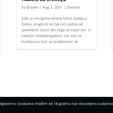
by
Drazen
|
Aug 2, 2021
|
Znanost
Seks je mnogima veoma bitna stavka u
životu, moglo bi se čak reći jedna od
sporednih stvari oko čega se svijet vrti. U
zadnjih nekoliko godina, sve više se
muškaraca bori sa problemom ve
 odgovorno. Osobama mlađim od 18 godina nije dozvoljeno sudjelov