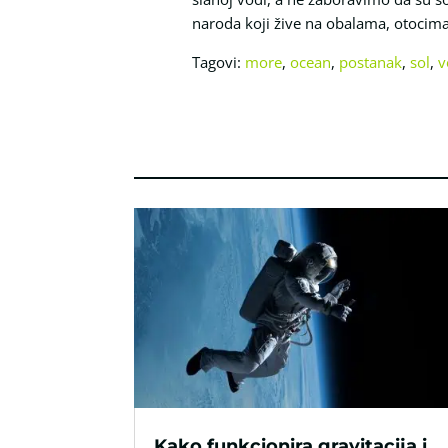
naroda koji žive na obalama, otocima 
Tagovi:
more
,
ocean
,
postanak
,
sol
,
v
Kako funkcionira gravitacija i