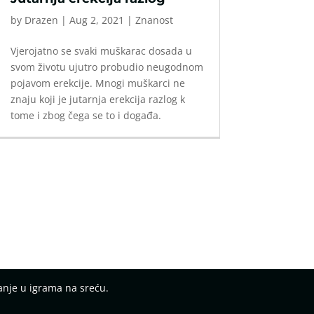
by
Drazen
|
Aug 2, 2021
|
Znanost
Vjerojatno se svaki muškarac dosada u
svom životu ujutro probudio neugodnom
pojavom erekcije. Mnogi muškarci ne
znaju koji je jutarnja erekcija razlog k
tome i zbog čega se to i događa.
anje u igrama na sreću.