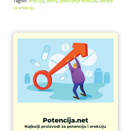
Tagovi:
erekcija
,
penis
,
postizanje erekcije
,
tablete
za erekciju
Potencija.net
Najbolji proizvodi za potenciju i erekciju