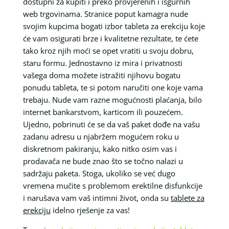
dostupni za kupiti i preko provjerenih i isgurnih
web trgovinama. Stranice poput kamagra nude
svojim kupcima bogati izbor tableta za erekciju koje
će vam osigurati brze i kvalitetne rezultate, te ćete
tako kroz njih moći se opet vratiti u svoju dobru,
staru formu. Jednostavno iz mira i privatnosti
vašega doma možete istražiti njihovu bogatu
ponudu tableta, te si potom naručiti one koje vama
trebaju. Nude vam razne mogućnosti plaćanja, bilo
internet bankarstvom, karticom ili pouzećem.
Ujedno, pobrinuti će se da vaš paket dođe na vašu
zadanu adresu u njabržem mogućem roku u
diskretnom pakiranju, kako nitko osim vas i
prodavača ne bude znao što se točno nalazi u
sadržaju paketa. Stoga, ukoliko se već dugo
vremena mučite s problemom erektilne disfunkcije
i narušava vam vaš intimni život, onda su
tablete za
erekciju
idelno rješenje za vas!