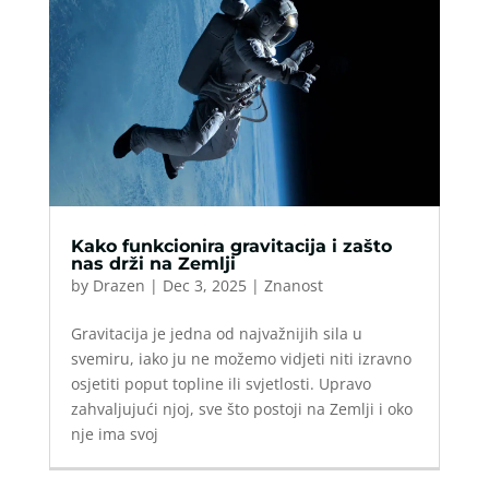
Kako funkcionira gravitacija i zašto
nas drži na Zemlji
by
Drazen
|
Dec 3, 2025
|
Znanost
Gravitacija je jedna od najvažnijih sila u
svemiru, iako ju ne možemo vidjeti niti izravno
osjetiti poput topline ili svjetlosti. Upravo
zahvaljujući njoj, sve što postoji na Zemlji i oko
nje ima svoj