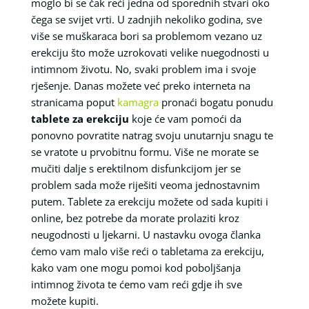
moglo bi se čak reći jedna od sporednih stvari oko
čega se svijet vrti. U zadnjih nekoliko godina, sve
više se muškaraca bori sa problemom vezano uz
erekciju što može uzrokovati velike nuegodnosti u
intimnom životu. No, svaki problem ima i svoje
rješenje. Danas možete već preko interneta na
stranicama poput
kamagra
pronaći bogatu ponudu
tablete za erekciju
koje će vam pomoći da
ponovno povratite natrag svoju unutarnju snagu te
se vratote u prvobitnu formu. Više ne morate se
mučiti dalje s erektilnom disfunkcijom jer se
problem sada može riješiti veoma jednostavnim
putem. Tablete za erekciju možete od sada kupiti i
online, bez potrebe da morate prolaziti kroz
neugodnosti u ljekarni. U nastavku ovoga članka
ćemo vam malo više reći o tabletama za erekciju,
kako vam one mogu pomoi kod poboljšanja
intimnog života te ćemo vam reći gdje ih sve
možete kupiti.