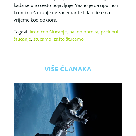
kada se ono često pojavljuje. Važno je da uporno i
kronično štucanje ne zanemarite i da odete na
vrijeme kod doktora.
Tagovi:
kronično štucanje
,
nakon obroka
,
prekinuti
štucanje
,
štucamo
,
zašto štucamo
VIŠE ČLANAKA