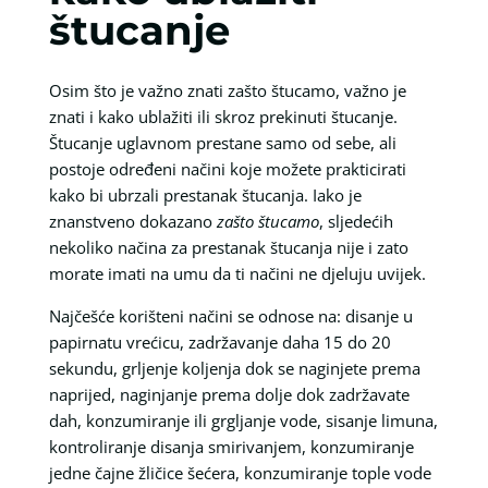
štucanje
Osim što je važno znati zašto štucamo, važno je
znati i kako ublažiti ili skroz prekinuti štucanje.
Štucanje uglavnom prestane samo od sebe, ali
postoje određeni načini koje možete prakticirati
kako bi ubrzali prestanak štucanja. Iako je
znanstveno dokazano
zašto štucamo
, sljedećih
nekoliko načina za prestanak štucanja nije i zato
morate imati na umu da ti načini ne djeluju uvijek.
Najčešće korišteni načini se odnose na: disanje u
papirnatu vrećicu, zadržavanje daha 15 do 20
sekundu, grljenje koljenja dok se naginjete prema
naprijed, naginjanje prema dolje dok zadržavate
dah, konzumiranje ili grgljanje vode, sisanje limuna,
kontroliranje disanja smirivanjem, konzumiranje
jedne čajne žličice šećera, konzumiranje tople vode