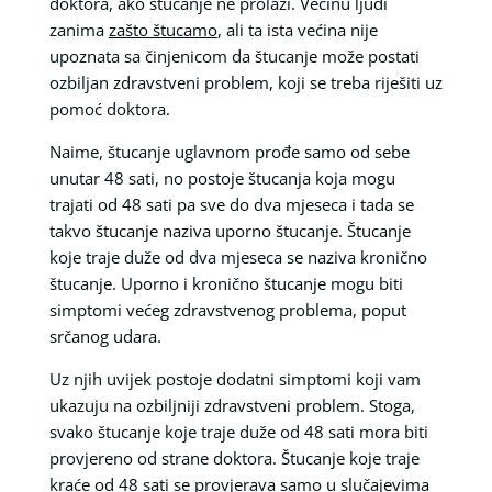
doktora, ako štucanje ne prolazi. Većinu ljudi
zanima
zašto štucamo
, ali ta ista većina nije
upoznata sa činjenicom da štucanje može postati
ozbiljan zdravstveni problem, koji se treba riješiti uz
pomoć doktora.
Naime, štucanje uglavnom prođe samo od sebe
unutar 48 sati, no postoje štucanja koja mogu
trajati od 48 sati pa sve do dva mjeseca i tada se
takvo štucanje naziva uporno štucanje. Štucanje
koje traje duže od dva mjeseca se naziva kronično
štucanje. Uporno i kronično štucanje mogu biti
simptomi većeg zdravstvenog problema, poput
srčanog udara.
Uz njih uvijek postoje dodatni simptomi koji vam
ukazuju na ozbiljniji zdravstveni problem. Stoga,
svako štucanje koje traje duže od 48 sati mora biti
provjereno od strane doktora. Štucanje koje traje
kraće od 48 sati se provjerava samo u slučajevima