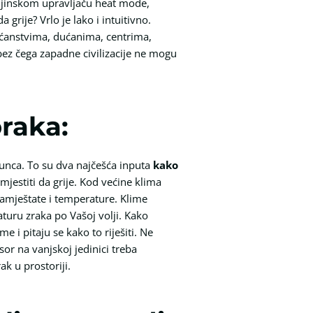
aljinskom upravljaču heat mode,
grije? Vrlo je lako i intuitivno.
kućanstvima, dućanima, centrima,
bez čega zapadne civilizacije ne mogu
oraka:
sunca. To su dva najčešća inputa
kako
estiti da grije. Kod većine klima
namještate i temperature. Klime
uru zraka po Vašoj volji. Kako
e i pitaju se kako to riješiti. Ne
or na vanjskoj jedinici treba
ak u prostoriji.