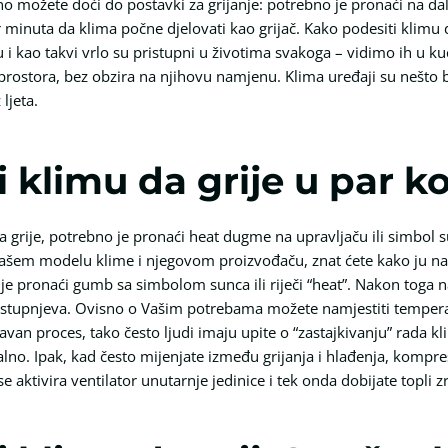
vno možete doći do postavki za grijanje: potrebno je pronaći na d
 minuta da klima počne djelovati kao grijač. Kako podesiti klimu da 
u i kao takvi vrlo su pristupni u životima svakoga – vidimo ih u 
 prostora, bez obzira na njihovu namjenu. Klima uređaji su nešto 
ljeta.
 klimu da grije u par k
a grije, potrebno je pronaći heat dugme na upravljaču ili simbol 
ašem modelu klime i njegovom proizvođaču, znat ćete kako ju namj
 je pronaći gumb sa simbolom sunca ili riječi “heat”. Nakon toga 
 stupnjeva. Ovisno o Vašim potrebama možete namjestiti temperat
avan proces, tako često ljudi imaju upite o “zastajkivanju” rada klim
lno. Ipak, kad često mijenjate između grijanja i hlađenja, kompres
 aktivira ventilator unutarnje jedinice i tek onda dobijate topli zr