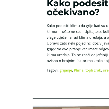
Kako podesiti
očekivano?
Kako podesiti klimu da grije kad su u
klimom nešto ne radi. Upitajte se koli
vlage utječe na rad klima uređaja, a 
Upravo zato neki pojedinci doživljava
grije
? Na ovo pitanje već imate odgovo
klima uređaja. To ne znači da jeftini
ovisno o brojnim faktorima zraka koji
Tagovi:
grijanje
,
Klima
,
topli zrak
,
ure