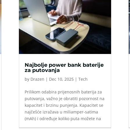
Najbolje power bank baterije
za putovanja
by
Drazen
|
Dec 10, 2025
|
Tech
Prilikom odabira prijenosnih baterija za
putovanja, važno je obratiti pozornost na
kapacitet i brzinu punjenja. Kapacitet se
najčešće izražava u miliamper-satima
(mAh) i određuje koliko puta možete na