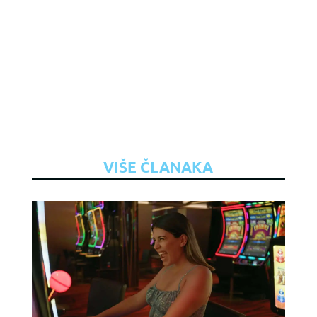
VIŠE ČLANAKA