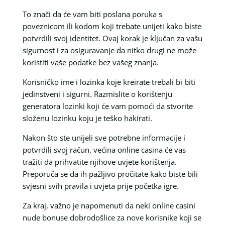
To znači da će vam biti poslana poruka s
poveznicom ili kodom koji trebate unijeti kako biste
potvrdili svoj identitet. Ovaj korak je ključan za vašu
sigurnost i za osiguravanje da nitko drugi ne može
koristiti vaše podatke bez vašeg znanja.
Korisničko ime i lozinka koje kreirate trebali bi biti
jedinstveni i sigurni. Razmislite o korištenju
generatora lozinki koji će vam pomoći da stvorite
složenu lozinku koju je teško hakirati.
Nakon što ste unijeli sve potrebne informacije i
potvrdili svoj račun, većina online casina će vas
tražiti da prihvatite njihove uvjete korištenja.
Preporuča se da ih pažljivo pročitate kako biste bili
svjesni svih pravila i uvjeta prije početka igre.
Za kraj, važno je napomenuti da neki online casini
nude bonuse dobrodošlice za nove korisnike koji se