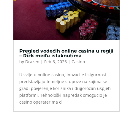
Pregled vodećih online casina u regiji
– Rizk među istaknutima
by
Drazen
|
Feb 6, 2026
|
Casino
U svijetu online casina, inovacije i sigurnost
predstavljaju temeljne stupove na kojima se
gradi povjerenje korisnika i dugoročan uspjeh
platformi. Tehnološki napredak omogućio je
casino operaterima d