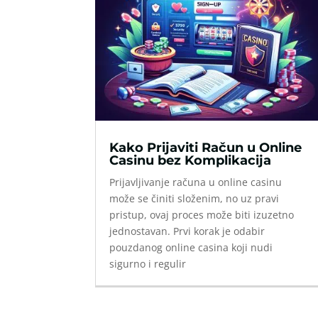
Kako Prijaviti Račun u Online
Casinu bez Komplikacija
Prijavljivanje računa u online casinu
može se činiti složenim, no uz pravi
pristup, ovaj proces može biti izuzetno
jednostavan. Prvi korak je odabir
pouzdanog online casina koji nudi
sigurno i regulir