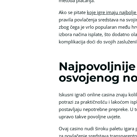
metoda plaćanja.
Ako se pitate
koje igre imaju najbolje
pravila povlačenja sredstava na svo
zbog čega je vrlo popularan među hr
izbora načina isplate, što dodatno ola
komplikacija doći do svojih zaslužen
Najpovoljnije
osvojenog n
Iskusni igrači online casina znaju k
potrazi za praktičnošću i lakoćom ispl
postavljaju nepotrebne prepreke. U t
upravo takve povoljne uvjete.
Ovaj casino nudi široku paletu igara 
za povlačenje sredstava transparentni