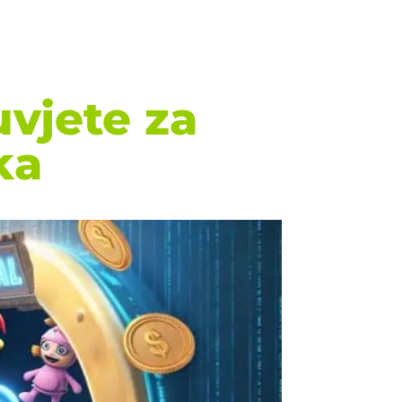
uvjete za
ka