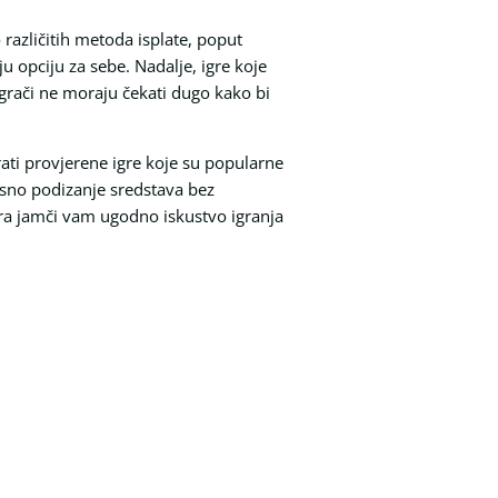
različitih metoda isplate, poput
 opciju za sebe. Nadalje, igre koje
igrači ne moraju čekati dugo kako bi
ati provjerene igre koje su popularne
asno podizanje sredstava bez
gara jamči vam ugodno iskustvo igranja