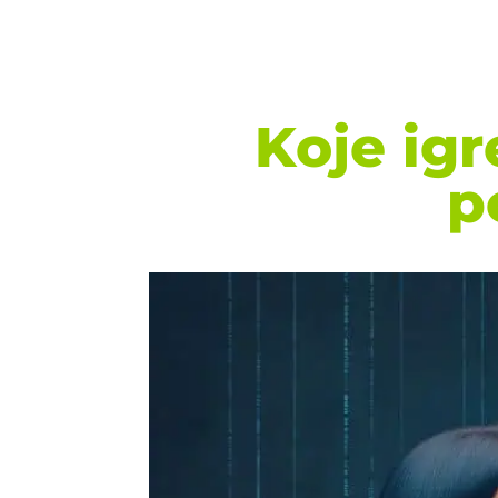
Koje igr
p