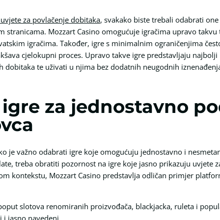
 uvjete za povlačenje dobitaka
, svakako biste trebali odabrati one
jim stranicama. Mozzart Casino omogućuje igračima upravo takvu 
vatskim igračima. Također, igre s minimalnim ograničenjima čes
kšava cjelokupni proces. Upravo takve igre predstavljaju najbolji 
ih dobitaka te uživati u njima bez dodatnih neugodnih iznenađenj
 igre za jednostavno po
ovca
oliko je važno odabrati igre koje omogućuju jednostavno i nesmet
ate, treba obratiti pozornost na igre koje jasno prikazuju uvjete 
om kontekstu, Mozzart Casino predstavlja odličan primjer platfo
poput slotova renomiranih proizvođača, blackjacka, ruleta i popula
 i jasno navedeni.