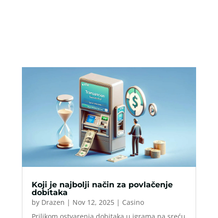
Koji je najbolji način za povlačenje
dobitaka
by
Drazen
|
Nov 12, 2025
|
Casino
Prilikom ostvarenja dobitaka u igrama na sreću