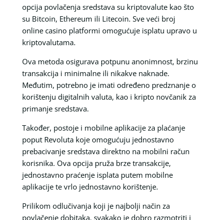
opcija povlačenja sredstava su kriptovalute kao što
su Bitcoin, Ethereum ili Litecoin. Sve veći broj
online casino platformi omogućuje isplatu upravo u
kriptovalutama.
Ova metoda osigurava potpunu anonimnost, brzinu
transakcija i minimalne ili nikakve naknade.
Međutim, potrebno je imati određeno predznanje o
korištenju digitalnih valuta, kao i kripto novčanik za
primanje sredstava.
Također, postoje i mobilne aplikacije za plaćanje
poput Revoluta koje omogućuju jednostavno
prebacivanje sredstava direktno na mobilni račun
korisnika. Ova opcija pruža brze transakcije,
jednostavno praćenje isplata putem mobilne
aplikacije te vrlo jednostavno korištenje.
Prilikom odlučivanja koji je najbolji način za
povlačenje dobitaka, svakako je dobro razmotriti i