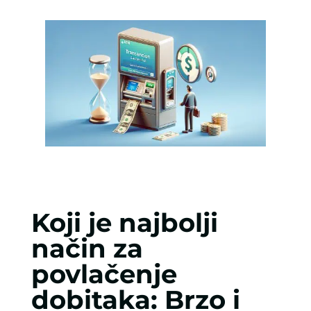
Koji je najbolji
način za
povlačenje
dobitaka: Brzo i