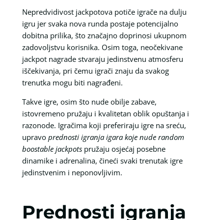
Nepredvidivost jackpotova potiče igrače na dulju
igru jer svaka nova runda postaje potencijalno
dobitna prilika, što značajno doprinosi ukupnom
zadovoljstvu korisnika. Osim toga, neočekivane
jackpot nagrade stvaraju jedinstvenu atmosferu
iščekivanja, pri čemu igrači znaju da svakog
trenutka mogu biti nagrađeni.
Takve igre, osim što nude obilje zabave,
istovremeno pružaju i kvalitetan oblik opuštanja i
razonode. Igračima koji preferiraju igre na sreću,
upravo
prednosti igranja igara koje nude random
boostable jackpots
pružaju osjećaj posebne
dinamike i adrenalina, čineći svaki trenutak igre
jedinstvenim i neponovljivim.
Prednosti igranja