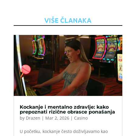
VIŠE ČLANAKA
Kockanje i mentalno zdravlje: kako
prepoznati rizične obrasce ponašanja
by
Drazen
|
Mar 2, 2026
|
Casino
U početku, kockanje često doživljavamo kao