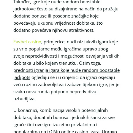
Također, igre koje nude random boostable
jackpotove često su dizajnirane na način da pružaju
dodatne bonuse ili posebne značajke koje
povećavaju ukupnu vrijednost dobitaka, što
dodatno povećava njihovu atraktivnost.
Favbet casino
, primjerice, nudi niz takvih igara koje
su vrlo popularne među igračima upravo zbog
svoje nepredvidivosti i mogućnosti osvajanja velikih
dobitaka u bilo kojem trenutku. Osim toga,
prednosti igranja igara koje nude random boostable
jackpots
ogledaju se i u činjenici da igrači osjećaju
veću razinu zadovoljstva i zabave tijekom igre, jer je
svaka nova runda potpuno nepredvidiva i
uzbudljiva.
U konačnici, kombinacija visokih potencijalnih
dobitaka, dodatnih bonusa i jednakih šansi za sve
igrače čini ove igre izuzetno privlačnima i
popularnima na tržištu online casino igara. Upravo