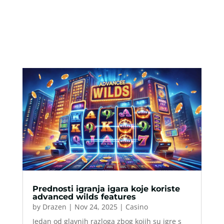
Prednosti igranja igara koje koriste
advanced wilds features
by
Drazen
|
Nov 24, 2025
|
Casino
Jedan od glavnih razloga zbog kojih su igre s