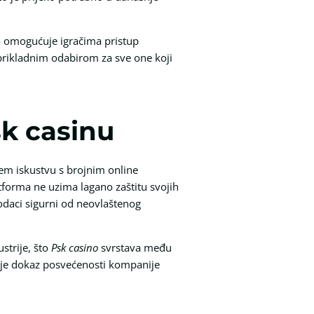
 omogućuje igračima pristup
 prikladnim odabirom za sve one koji
sk casinu
jem iskustvu s brojnim online
tforma ne uzima lagano zaštitu svojih
podaci sigurni od neovlaštenog
strije, što
Psk casino
svrstava među
i je dokaz posvećenosti kompanije