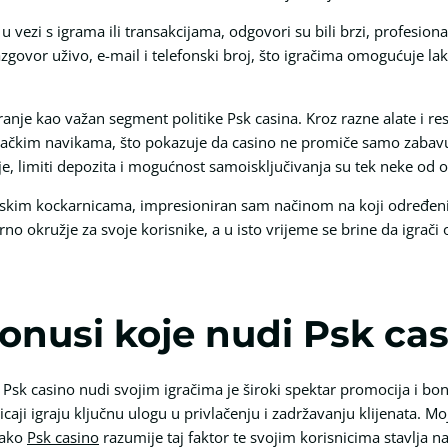
vezi s igrama ili transakcijama, odgovori su bili brzi, profesiona
azgovor uživo, e-mail i telefonski broj, što igračima omogućuje l
anje kao važan segment politike Psk casina. Kroz razne alate i r
ačkim navikama, što pokazuje da casino ne promiče samo zabavu, 
je, limiti depozita i mogućnost samoisključivanja su tek neke od 
skim kockarnicama, impresioniran sam načinom na koji određeni
no okružje za svoje korisnike, a u isto vrijeme se brine da igrači o
onusi koje nudi Psk ca
i Psk casino nudi svojim igračima je široki spektar promocija i bo
icaji igraju ključnu ulogu u privlačenju i zadržavanju klijenata. 
kako
Psk casino
razumije taj faktor te svojim korisnicima stavlja n