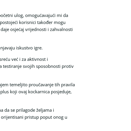
početni ulog, omogućavajući mi da
postojeći korisnici također mogu
daje osjećaj vrijednosti i zahvalnosti
njavaju iskustvo igre.
reću već i za aktivnost i
 testiranje svojih sposobnosti protiv
jem temeljito proučavanje tih pravila
plus koji ovaj kockarnica posjeduje,
na da se prilagode željama i
i orijentisani pristup poput onog u