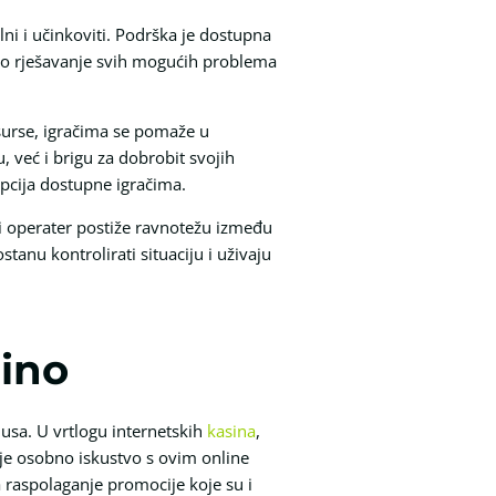
lni i učinkoviti. Podrška je dostupna
ako rješavanje svih mogućih problema
esurse, igračima se pomaže u
već i brigu za dobrobit svojih
opcija dostupne igračima.
 operater postiže ravnotežu između
stanu kontrolirati situaciju i uživaju
sino
nusa. U vrtlogu internetskih
kasina
,
Moje osobno iskustvo s ovim online
a raspolaganje promocije koje su i