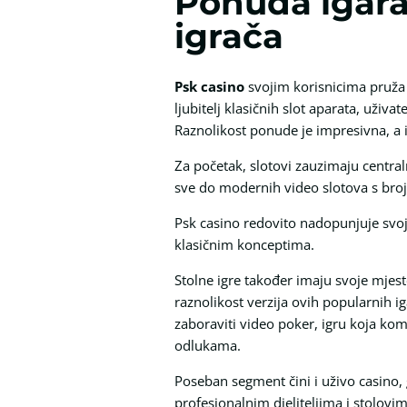
Ponuda igara
igrača
Psk casino
svojim korisnicima pruža i
ljubitelj klasičnih slot aparata, uživa
Raznolikost ponude je impresivna, a i
Za početak, slotovi zauzimaju centra
sve do modernih video slotova s bro
Psk casino redovito nadopunjuje svoj
klasičnim konceptima.
Stolne igre također imaju svoje mjest
raznolikost verzija ovih popularnih ig
zaboraviti video poker, igru koja kom
odlukama.
Poseban segment čini i uživo casino,
profesionalnim djeliteljima i stolov