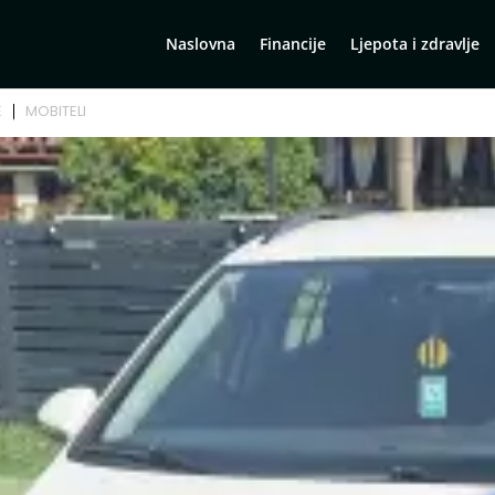
Naslovna
Financije
Ljepota i zdravlje