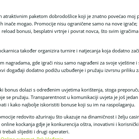
an atraktivnim paketom dobrodošlice koji je znatno povećao moj 
ih inače mogao. Promocije nisu ograničene samo na nove igrače; 
 reload bonusi, besplatni vrtnje i povrat novca, što svim igračima 
arnica također organizira turnire i natjecanja koja dodatno zači
im nagradama, gde igrači nisu samo nagrađeni za svoje vještine i s
i događaji dodatno podižu uzbuđenje i pružaju izvrsnu priliku za
ki bonus dolazi s određenim uvjetima korištenja, stoga preporuču
je se pružaju. Transparentnost u komunikaciji uvjeta je još jedan 
ati i kako najbolje iskoristiti bonuse koji su im na raspolaganju.
omocije redovito ažuriraju što ukazuje na dinamičnost i želju casi
online kockanja gdje je konkurencija oštra, inovativni i korisničk
trebali slijediti i drugi operateri.