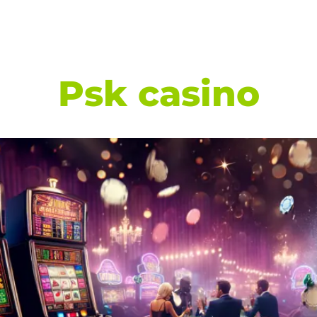
Psk casino