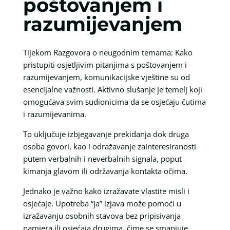
poštovanjem i
razumijevanjem
Tijekom Razgovora o neugodnim temama: Kako
pristupiti osjetljivim pitanjima s poštovanjem i
razumijevanjem, komunikacijske vještine su od
esencijalne važnosti. Aktivno slušanje je temelj koji
omogućava svim sudionicima da se osjećaju čutima
i razumijevanima.
To uključuje izbjegavanje prekidanja dok druga
osoba govori, kao i odražavanje zainteresiranosti
putem verbalnih i neverbalnih signala, poput
kimanja glavom ili održavanja kontakta očima.
Jednako je važno kako izražavate vlastite misli i
osjećaje. Upotreba “ja” izjava može pomoći u
izražavanju osobnih stavova bez pripisivanja
namjera ili osjećaja drugima, čime se smanjuje