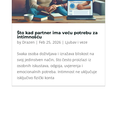
Što kad partner ima veću potrebu za
intimnošću
by
Drazen
|
Feb 25, 2026
|
Ljubav i veze
Svaka osoba doživljava i izražava bliskost na
svoj jedinstven način, što često proizlazi iz
osobnih iskustava, odgoja, uvjerenja i
emocionalnih potreba. Intimnost ne uključuje
isključivo fizički konta