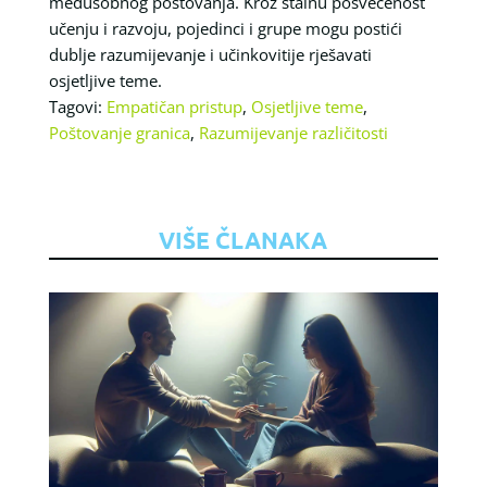
međusobnog poštovanja. Kroz stalnu posvećenost
učenju i razvoju, pojedinci i grupe mogu postići
dublje razumijevanje i učinkovitije rješavati
osjetljive teme.
Tagovi:
Empatičan pristup
,
Osjetljive teme
,
Poštovanje granica
,
Razumijevanje različitosti
VIŠE ČLANAKA