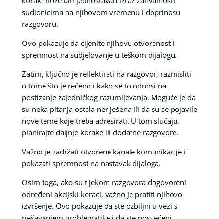
korak može biti jednostavan izraz zahvalnosti
sudionicima na njihovom vremenu i doprinosu
razgovoru.
Ovo pokazuje da cijenite njihovu otvorenost i
spremnost na sudjelovanje u teškom dijalogu.
Zatim, ključno je reflektirati na razgovor, razmisliti
o tome što je rečeno i kako se to odnosi na
postizanje zajedničkog razumijevanja. Moguće je da
su neka pitanja ostala neriješena ili da su se pojavile
nove teme koje treba adresirati. U tom slučaju,
planirajte daljnje korake ili dodatne razgovore.
Važno je zadržati otvorene kanale komunikacije i
pokazati spremnost na nastavak dijaloga.
Osim toga, ako su tijekom razgovora dogovoreni
određeni akcijski koraci, važno je pratiti njihovo
izvršenje. Ovo pokazuje da ste ozbiljni u vezi s
rješavanjem problematike i da ste posvećeni