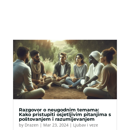
Razgovor o neugodnim temama:
Kako pristupiti osjetljivim pitanjima s
poštovanjem i razumijevanjem
by
Drazen
|
Mar 23, 2024
|
Ljubav i veze