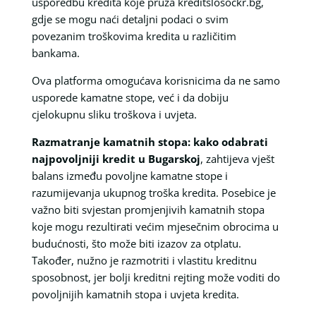
usporedbu kredita koje pruža kreditslosockr.bg,
gdje se mogu naći detaljni podaci o svim
povezanim troškovima kredita u različitim
bankama.
Ova platforma omogućava korisnicima da ne samo
usporede kamatne stope, već i da dobiju
cjelokupnu sliku troškova i uvjeta.
Razmatranje kamatnih stopa: kako odabrati
najpovoljniji kredit u Bugarskoj
, zahtijeva vješt
balans između povoljne kamatne stope i
razumijevanja ukupnog troška kredita. Posebice je
važno biti svjestan promjenjivih kamatnih stopa
koje mogu rezultirati većim mjesečnim obrocima u
budućnosti, što može biti izazov za otplatu.
Također, nužno je razmotriti i vlastitu kreditnu
sposobnost, jer bolji kreditni rejting može voditi do
povoljnijih kamatnih stopa i uvjeta kredita.