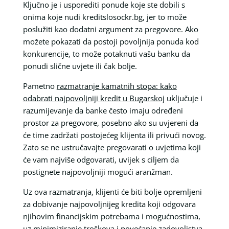
Ključno je i usporediti ponude koje ste dobili s
onima koje nudi kreditslosockr.bg, jer to može
poslužiti kao dodatni argument za pregovore. Ako
možete pokazati da postoji povoljnija ponuda kod
konkurencije, to može potaknuti vašu banku da
ponudi slične uvjete ili čak bolje.
Pametno
razmatranje kamatnih stopa: kako
odabrati najpovoljniji kredit u Bugarskoj
uključuje i
razumijevanje da banke često imaju određeni
prostor za pregovore, posebno ako su uvjereni da
će time zadržati postojećeg klijenta ili privući novog.
Zato se ne ustručavajte pregovarati o uvjetima koji
će vam najviše odgovarati, uvijek s ciljem da
postignete najpovoljniji mogući aranžman.
Uz ova razmatranja, klijenti će biti bolje opremljeni
za dobivanje najpovoljnijeg kredita koji odgovara
njihovim financijskim potrebama i mogućnostima,
uz minimiziranje troškova i povećanje zadovoljstva