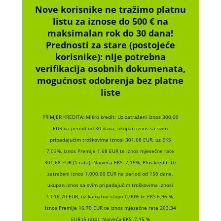
Nove korisnike ne tražimo platnu
listu za iznose do 500 € na
maksimalan rok do 30 dana!
Prednosti za stare (postojeće
korisnike):
nije potrebna
verifikacija osobnih dokumenata,
mogućnost odobrenja bez platne
liste
PRIMJER KREDITA: Mikro kredit: Uz zatraženi iznos 300,00
EUR na period od 30 dana, ukupan iznos sa svim
pripadajućim troškovima iznosi 301,68 EUR, uz EKS
7,03%, iznos Premije 1,68 EUR te iznos mjesečne rate
301,68 EUR (1 rata). Najveća EKS: 7,15%, Plus kredit: Uz
zatraženi iznos 1.000,00 EUR na period od 150 dana,
ukupan iznos sa svim pripadajućim troškovima iznosi
1.016,70 EUR, uz kamatnu stopu 0,00% te EKS 6,96 %,
iznos Premije 16,70 EUR te iznos mjesečne rate 203,34
EUR (5 rata). Najveća EKS: 7,15 %