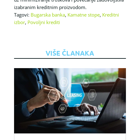
izabranim kreditnim proizvodom.
Tagovi:
Bugarska banka
,
Kamatne stope
,
Kreditni
izbor
,
Povoljni krediti
VIŠE ČLANAKA