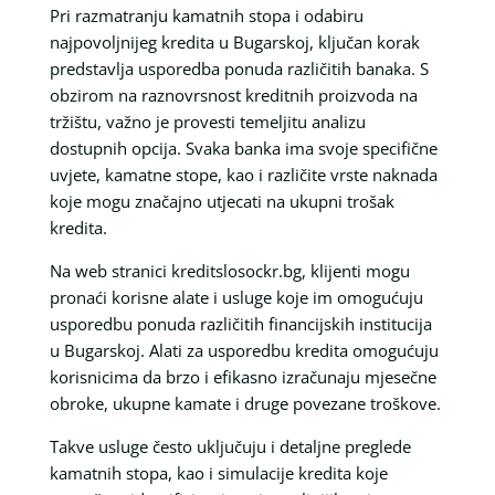
Pri razmatranju kamatnih stopa i odabiru
najpovoljnijeg kredita u Bugarskoj, ključan korak
predstavlja usporedba ponuda različitih banaka. S
obzirom na raznovrsnost kreditnih proizvoda na
tržištu, važno je provesti temeljitu analizu
dostupnih opcija. Svaka banka ima svoje specifične
uvjete, kamatne stope, kao i različite vrste naknada
koje mogu značajno utjecati na ukupni trošak
kredita.
Na web stranici kreditslosockr.bg, klijenti mogu
pronaći korisne alate i usluge koje im omogućuju
usporedbu ponuda različitih financijskih institucija
u Bugarskoj. Alati za usporedbu kredita omogućuju
korisnicima da brzo i efikasno izračunaju mjesečne
obroke, ukupne kamate i druge povezane troškove.
Takve usluge često uključuju i detaljne preglede
kamatnih stopa, kao i simulacije kredita koje