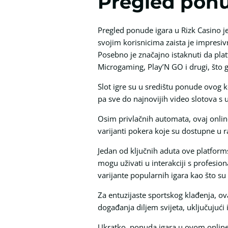
Pregled ponu
Pregled ponude igara u Rizk Casino je
svojim korisnicima zaista je impresivn
Posebno je značajno istaknuti da plat
Microgaming, Play’N GO i drugi, što g
Slot igre su u središtu ponude ovog k
pa sve do najnovijih video slotova s
Osim privlačnih automata, ovaj online
varijanti pokera koje su dostupne u r
Jedan od ključnih aduta ove platformsk
mogu uživati u interakciji s profesio
varijante popularnih igara kao što su
Za entuzijaste sportskog klađenja, ov
događanja diljem svijeta, uključujući 
Ukratko, ponuda igara u ovom online c