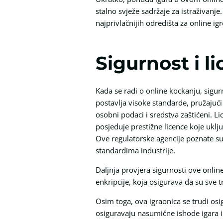
stalno svježe sadržaje za istraživanj
najprivlačnijih odredišta za online ig
Sigurnost i l
Kada se radi o online kockanju, sigur
postavlja visoke standarde, pružajuć
osobni podaci i sredstva zaštićeni. L
posjeduje prestižne licence koje ukl
Ove regulatorske agencije poznate su
standardima industrije.
Daljnja provjera sigurnosti ove onlin
enkripcije, koja osigurava da su sve 
Osim toga, ova igraonica se trudi os
osiguravaju nasumične ishode igara i 