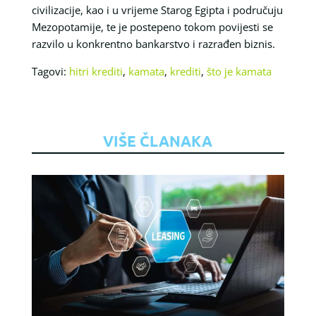
civilizacije, kao i u vrijeme Starog Egipta i područuju
Mezopotamije, te je postepeno tokom povijesti se
razvilo u konkrentno bankarstvo i razrađen biznis.
Tagovi:
hitri krediti
,
kamata
,
krediti
,
što je kamata
VIŠE ČLANAKA