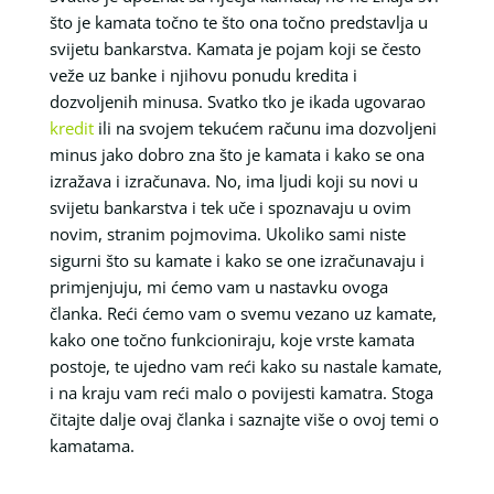
što je kamata točno te što ona točno predstavlja u
svijetu bankarstva. Kamata je pojam koji se često
veže uz banke i njihovu ponudu kredita i
dozvoljenih minusa. Svatko tko je ikada ugovarao
kredit
ili na svojem tekućem računu ima dozvoljeni
minus jako dobro zna što je kamata i kako se ona
izražava i izračunava. No, ima ljudi koji su novi u
svijetu bankarstva i tek uče i spoznavaju u ovim
novim, stranim pojmovima. Ukoliko sami niste
sigurni što su kamate i kako se one izračunavaju i
primjenjuju, mi ćemo vam u nastavku ovoga
članka. Reći ćemo vam o svemu vezano uz kamate,
kako one točno funkcioniraju, koje vrste kamata
postoje, te ujedno vam reći kako su nastale kamate,
i na kraju vam reći malo o povijesti kamatra. Stoga
čitajte dalje ovaj članka i saznajte više o ovoj temi o
kamatama.