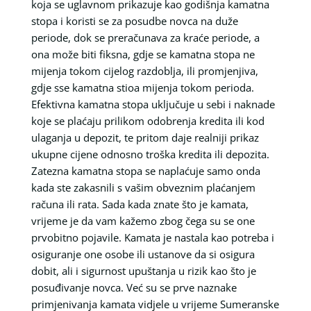
koja se uglavnom prikazuje kao godišnja kamatna
stopa i koristi se za posudbe novca na duže
periode, dok se preračunava za kraće periode, a
ona može biti fiksna, gdje se kamatna stopa ne
mijenja tokom cijelog razdoblja, ili promjenjiva,
gdje sse kamatna stioa mijenja tokom perioda.
Efektivna kamatna stopa uključuje u sebi i naknade
koje se plaćaju prilikom odobrenja kredita ili kod
ulaganja u depozit, te pritom daje realniji prikaz
ukupne cijene odnosno troška kredita ili depozita.
Zatezna kamatna stopa se naplaćuje samo onda
kada ste zakasnili s vašim obveznim plaćanjem
računa ili rata. Sada kada znate što je kamata,
vrijeme je da vam kažemo zbog čega su se one
prvobitno pojavile. Kamata je nastala kao potreba i
osiguranje one osobe ili ustanove da si osigura
dobit, ali i sigurnost upuštanja u rizik kao što je
posuđivanje novca. Već su se prve naznake
primjenivanja kamata vidjele u vrijeme Sumeranske