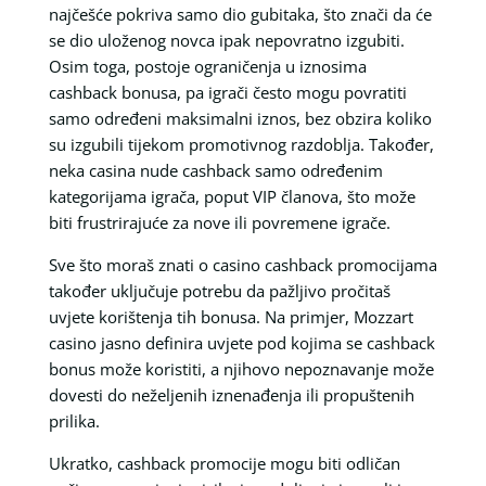
najčešće pokriva samo dio gubitaka, što znači da će
se dio uloženog novca ipak nepovratno izgubiti.
Osim toga, postoje ograničenja u iznosima
cashback bonusa, pa igrači često mogu povratiti
samo određeni maksimalni iznos, bez obzira koliko
su izgubili tijekom promotivnog razdoblja. Također,
neka casina nude cashback samo određenim
kategorijama igrača, poput VIP članova, što može
biti frustrirajuće za nove ili povremene igrače.
Sve što moraš znati o casino cashback promocijama
također uključuje potrebu da pažljivo pročitaš
uvjete korištenja tih bonusa. Na primjer, Mozzart
casino jasno definira uvjete pod kojima se cashback
bonus može koristiti, a njihovo nepoznavanje može
dovesti do neželjenih iznenađenja ili propuštenih
prilika.
Ukratko, cashback promocije mogu biti odličan