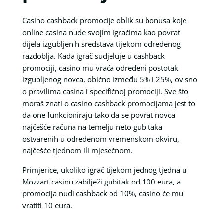
Casino cashback promocije oblik su bonusa koje
online casina nude svojim igračima kao povrat
dijela izgubljenih sredstava tijekom određenog
razdoblja. Kada igrač sudjeluje u cashback
promociji, casino mu vraća određeni postotak
izgubljenog novca, obično između 5% i 25%, ovisno
o pravilima casina i specifičnoj promociji.
Sve što
moraš znati o casino cashback promocijama
jest to
da one funkcioniraju tako da se povrat novca
najčešće računa na temelju neto gubitaka
ostvarenih u određenom vremenskom okviru,
najčešće tjednom ili mjesečnom.
Primjerice, ukoliko igrač tijekom jednog tjedna u
Mozzart casinu zabilježi gubitak od 100 eura, a
promocija nudi cashback od 10%, casino će mu
vratiti 10 eura.