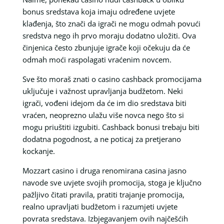
bonus sredstava koja imaju određene uvjete
klađenja, što znači da igrači ne mogu odmah povući
sredstva nego ih prvo moraju dodatno uložiti. Ova
činjenica često zbunjuje igrače koji očekuju da će
odmah moći raspolagati vraćenim novcem.
Sve što moraš znati o casino cashback promocijama
uključuje i važnost upravljanja budžetom. Neki
igrači, vođeni idejom da će im dio sredstava biti
vraćen, neoprezno ulažu više novca nego što si
mogu priuštiti izgubiti. Cashback bonusi trebaju biti
dodatna pogodnost, a ne poticaj za pretjerano
kockanje.
Mozzart casino i druga renomirana casina jasno
navode sve uvjete svojih promocija, stoga je ključno
pažljivo čitati pravila, pratiti trajanje promocija,
realno upravljati budžetom i razumjeti uvjete
povrata sredstava. Izbjegavanjem ovih najčešćih