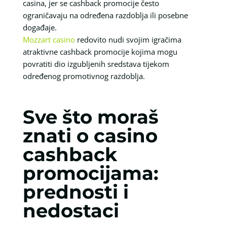
casina, jer se cashback promocije često
ograničavaju na određena razdoblja ili posebne
događaje.
Mozzart casino
redovito nudi svojim igračima
atraktivne cashback promocije kojima mogu
povratiti dio izgubljenih sredstava tijekom
određenog promotivnog razdoblja.
Sve što moraš
znati o casino
cashback
promocijama:
prednosti i
nedostaci