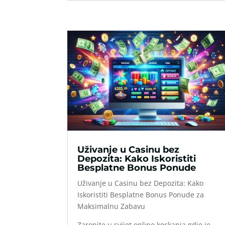
Uživanje u Casinu bez
Depozita: Kako Iskoristiti
Besplatne Bonus Ponude
Uživanje u Casinu bez Depozita: Kako
Iskoristiti Besplatne Bonus Ponude za
Maksimalnu Zabavu
Zaronite u svijet online kockanja gdje je