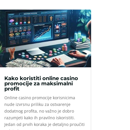
Kako koristiti online casino
promocije za maksimalni
profit
Online casino promocije korisnicima
nude izvrsnu priliku za ostvarenje
dodatnog profita, no važno je dobro
razumjeti kako ih pravilno iskoristiti.
Jedan od prvih koraka je detaljno proučiti