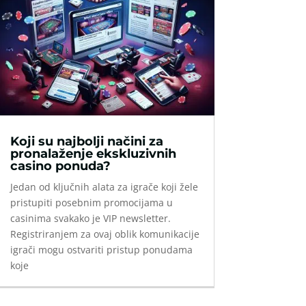
Koji su najbolji načini za
pronalaženje ekskluzivnih
casino ponuda?
Jedan od ključnih alata za igrače koji žele
pristupiti posebnim promocijama u
casinima svakako je VIP newsletter.
Registriranjem za ovaj oblik komunikacije
igrači mogu ostvariti pristup ponudama
koje