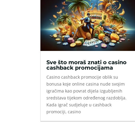
Sve što moraš znati o casino
cashback promocijama
Casino cashback promocije oblik su
bonusa koje online casina nude svojim
igračima kao povrat dijela izgubljenih
sredstava tijekom određenog razdoblja.
Kada igrač sudjeluje u cashback
promociji, casino