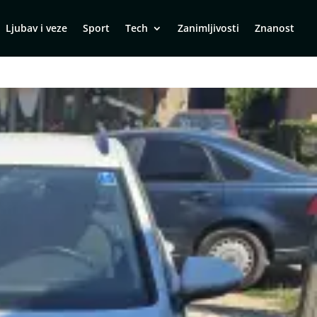
Ljubav i veze
Sport
Tech
Zanimljivosti
Znanost