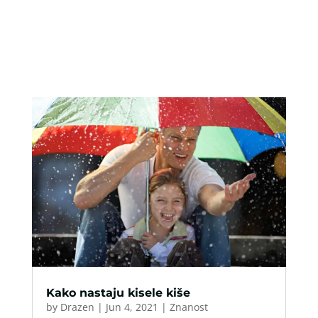
Kako nastaju kisele kiše
by
Drazen
|
Jun 4, 2021
|
Znanost