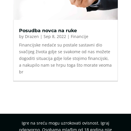
Posudba novca na ruke
by
Drazen
|
Sep 8, 2022
|
Financije
Financijske nedaće su postale sastavni dio
svačijeg života gdje se svakome od nas možete
dogoditi situacija gdje loše stojimo financijski,
a nakupilo nam se hrpu toga što morate veoma
br
Igre na sreću mogu uzrokovati ovisnost. Igraj
odgovorno. Osobama mlađim od 18 godina nije