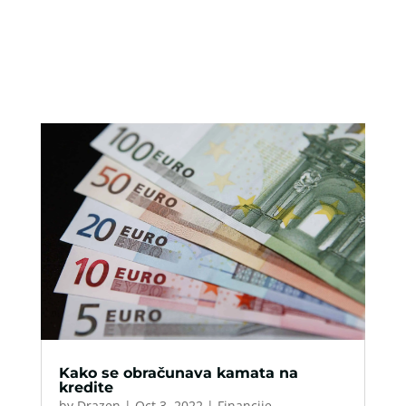
Kako se obračunava kamata na
kredite
by
Drazen
|
Oct 3, 2022
|
Financije