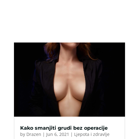
Kako smanjiti grudi bez operacije
by
Drazen
|
Jun 6, 2021
|
Ljepota i zdravlje