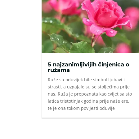
5 najzanimljivijih činjenica o
ružama
Ruže su oduvijek bile simbol ljubavi i
strasti, a uzgajale su se stoljećima prije
nas. Ruža je prepoznata kao cvijet sa sto
latica tristotinjak godina prije naše ere,
te je ona tokom povijesti oduvije