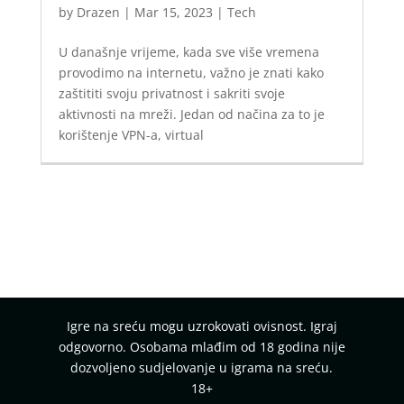
by
Drazen
|
Mar 15, 2023
|
Tech
U današnje vrijeme, kada sve više vremena
provodimo na internetu, važno je znati kako
zaštititi svoju privatnost i sakriti svoje
aktivnosti na mreži. Jedan od načina za to je
korištenje VPN-a, virtual
Igre na sreću mogu uzrokovati ovisnost. Igraj
odgovorno. Osobama mlađim od 18 godina nije
dozvoljeno sudjelovanje u igrama na sreću.
18+