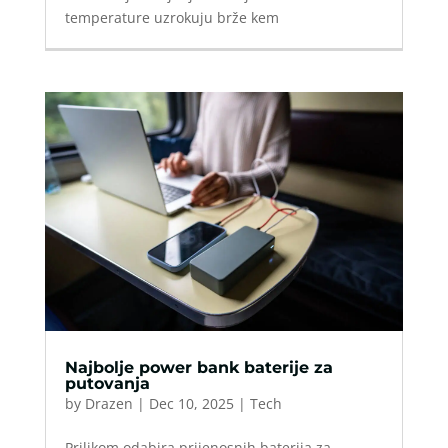
temperature uzrokuju brže kem
Najbolje power bank baterije za
putovanja
by
Drazen
|
Dec 10, 2025
|
Tech
Prilikom odabira prijenosnih baterija za