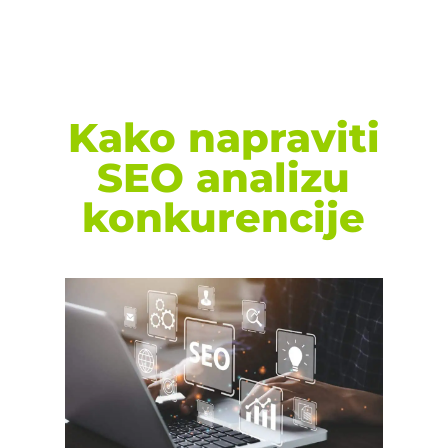
Kako napraviti
SEO analizu
konkurencije