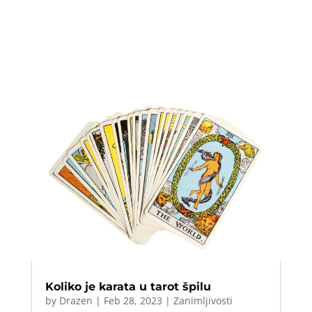
Koliko je karata u tarot špilu
by
Drazen
|
Feb 28, 2023
|
Zanimljivosti