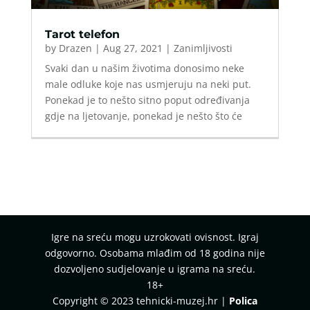
Tarot telefon
by
Drazen
|
Aug 27, 2021
|
Zanimljivosti
Svaki dan u našim životima donosimo neke
male odluke koje nas usmjeruju na neki put.
Ponekad je to nešto sitno poput određivanja
gdje na ljetovanje, ponekad je nešto što će
Igre na sreću mogu uzrokovati ovisnost. Igraj
odgovorno. Osobama mlađim od 18 godina nije
dozvoljeno sudjelovanje u igrama na sreću.
18+
Copyright © 2023 tehnicki-muzej.hr |
Polica