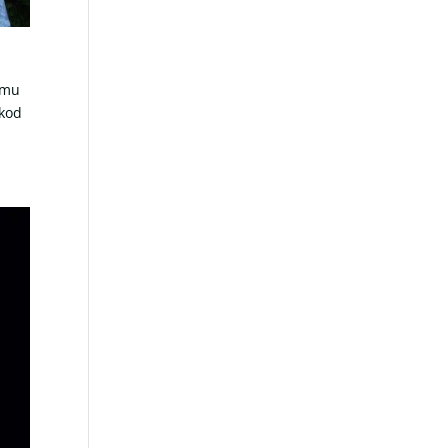
 mu
 kod