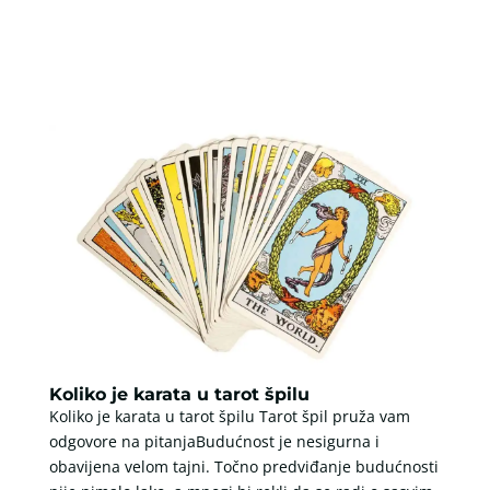
Koliko je karata u tarot špilu
Koliko je karata u tarot špilu Tarot špil pruža vam
odgovore na pitanjaBudućnost je nesigurna i
obavijena velom tajni. Točno predviđanje budućnosti